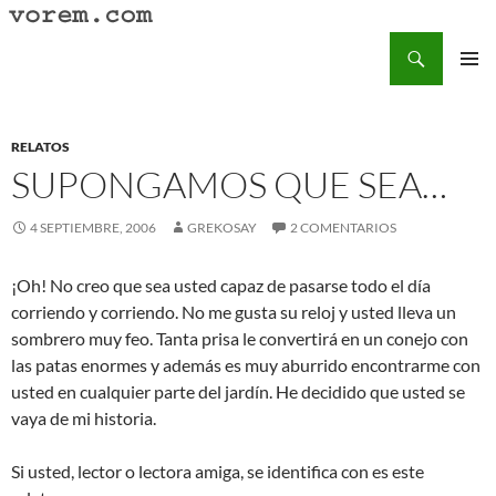
Saltar
al
Buscar
Vorem.com :: poesía, cuentos, relatos
contenido
MENÚ
PRINCI
RELATOS
SUPONGAMOS QUE SEA…
4 SEPTIEMBRE, 2006
GREKOSAY
2 COMENTARIOS
¡Oh! No creo que sea usted capaz de pasarse todo el día
corriendo y corriendo. No me gusta su reloj y usted lleva un
sombrero muy feo. Tanta prisa le convertirá en un conejo con
las patas enormes y además es muy aburrido encontrarme con
usted en cualquier parte del jardín. He decidido que usted se
vaya de mi historia.
Si usted, lector o lectora amiga, se identifica con es este