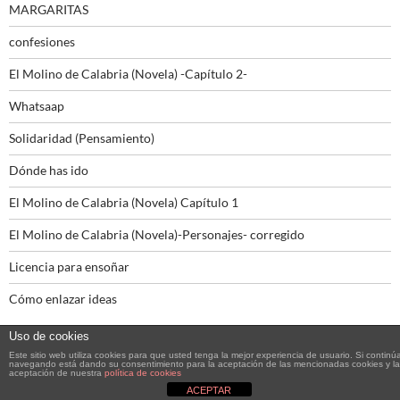
MARGARITAS
confesiones
El Molino de Calabria (Novela) -Capítulo 2-
Whatsaap
Solidaridad (Pensamiento)
Dónde has ido
El Molino de Calabria (Novela) Capítulo 1
El Molino de Calabria (Novela)-Personajes- corregido
Licencia para ensoñar
Cómo enlazar ideas
Uso de cookies
Este sitio web utiliza cookies para que usted tenga la mejor experiencia de usuario. Si continú
navegando está dando su consentimiento para la aceptación de las mencionadas cookies y la
aceptación de nuestra
política de cookies
Funciona gracias a WordPress
ACEPTAR