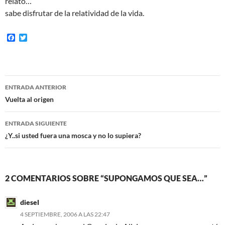
relato…
sabe disfrutar de la relatividad de la vida.
F
T
a
w
c
i
e
t
b
t
o
e
Navegación
o
r
ENTRADA ANTERIOR
k
de
Vuelta al origen
entradas
ENTRADA SIGUIENTE
¿Y..si usted fuera una mosca y no lo supiera?
2 COMENTARIOS SOBRE “SUPONGAMOS QUE SEA…”
diesel
4 SEPTIEMBRE, 2006 A LAS 22:47