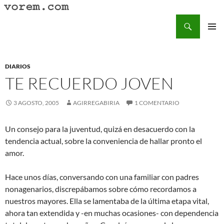
Saltar
al
Buscar
Vorem.com :: poesía, cuentos, relatos
contenido
MENÚ
PRINCI
DIARIOS
TE RECUERDO JOVEN
3 AGOSTO, 2005
AGIRREGABIRIA
1 COMENTARIO
Un consejo para la juventud, quizá en desacuerdo con la
tendencia actual, sobre la conveniencia de hallar pronto el
amor.
Hace unos días, conversando con una familiar con padres
nonagenarios, discrepábamos sobre cómo recordamos a
nuestros mayores. Ella se lamentaba de la última etapa vital,
ahora tan extendida y -en muchas ocasiones- con dependencia