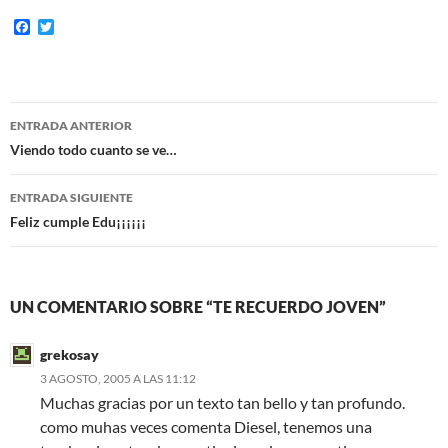
F
T
a
w
c
i
e
t
b
t
o
e
Navegación
o
r
ENTRADA ANTERIOR
k
de
Viendo todo cuanto se ve…
entradas
ENTRADA SIGUIENTE
Feliz cumple Edu¡¡¡¡¡¡
UN COMENTARIO SOBRE “TE RECUERDO JOVEN”
grekosay
3 AGOSTO, 2005 A LAS 11:12
Muchas gracias por un texto tan bello y tan profundo.
como muhas veces comenta Diesel, tenemos una