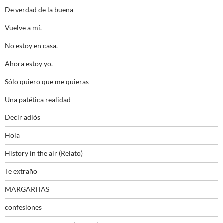
De verdad de la buena
Vuelve a mí.
No estoy en casa.
Ahora estoy yo.
Sólo quiero que me quieras
Una patética realidad
Decir adiós
Hola
History in the air (Relato)
Te extraño
MARGARITAS
confesiones