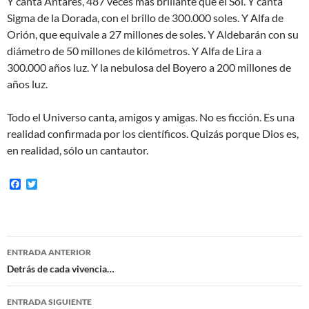
Y canta Antares, 487 veces más brillante que el Sol. Y canta
Sigma de la Dorada, con el brillo de 300.000 soles. Y Alfa de
Orión, que equivale a 27 millones de soles. Y Aldebarán con su
diámetro de 50 millones de kilómetros. Y Alfa de Lira a
300.000 años luz. Y la nebulosa del Boyero a 200 millones de
años luz.
Todo el Universo canta, amigos y amigas. No es ficción. Es una
realidad confirmada por los científicos. Quizás porque Dios es,
en realidad, sólo un cantautor.
F
T
a
w
c
i
e
t
b
t
o
e
Navegación
o
r
ENTRADA ANTERIOR
k
de
Detrás de cada vivencia…
entradas
ENTRADA SIGUIENTE