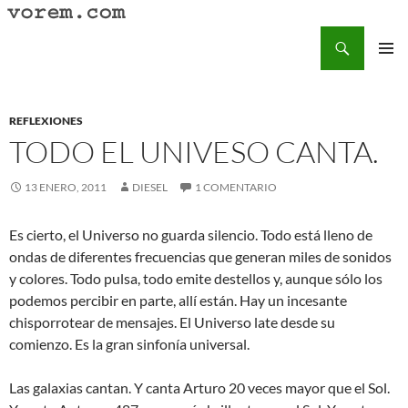
Saltar
al
Buscar
Vorem.com :: poesía, cuentos, relatos
contenido
MENÚ
PRINCI
REFLEXIONES
TODO EL UNIVESO CANTA.
13 ENERO, 2011
DIESEL
1 COMENTARIO
Es cierto, el Universo no guarda silencio. Todo está lleno de
ondas de diferentes frecuencias que generan miles de sonidos
y colores. Todo pulsa, todo emite destellos y, aunque sólo los
podemos percibir en parte, allí están. Hay un incesante
chisporrotear de mensajes. El Universo late desde su
comienzo. Es la gran sinfonía universal.
Las galaxias cantan. Y canta Arturo 20 veces mayor que el Sol.