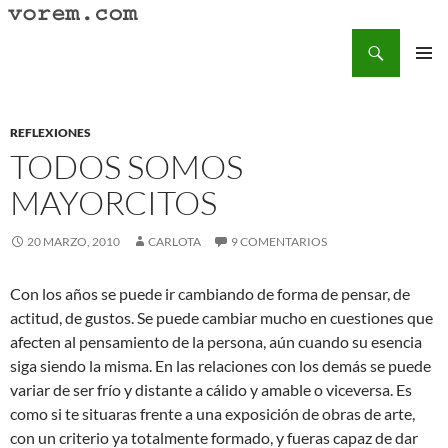
Saltar
al
Buscar
Vorem.com :: poesía, cuentos, relatos
contenido
MENÚ
PRINCI
REFLEXIONES
TODOS SOMOS
MAYORCITOS
20 MARZO, 2010
CARLOTA
9 COMENTARIOS
Con los años se puede ir cambiando de forma de pensar, de
actitud, de gustos. Se puede cambiar mucho en cuestiones que
afecten al pensamiento de la persona, aún cuando su esencia
siga siendo la misma. En las relaciones con los demás se puede
variar de ser frío y distante a cálido y amable o viceversa. Es
como si te situaras frente a una exposición de obras de arte,
con un criterio ya totalmente formado, y fueras capaz de dar