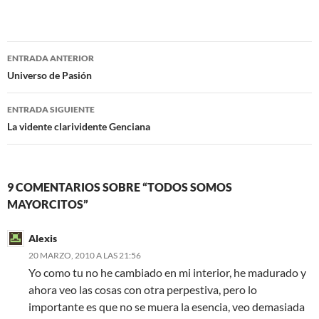
c
i
e
t
b
t
o
e
Navegación
o
r
ENTRADA ANTERIOR
k
de
Universo de Pasión
entradas
ENTRADA SIGUIENTE
La vidente clarividente Genciana
9 COMENTARIOS SOBRE “TODOS SOMOS
MAYORCITOS”
Alexis
20 MARZO, 2010 A LAS 21:56
Yo como tu no he cambiado en mi interior, he madurado y
ahora veo las cosas con otra perpestiva, pero lo
importante es que no se muera la esencia, veo demasiada