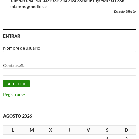
la inversa del mal escritor, que dice cosas insignificantes con
palabras grandiosas
Ernesto Sábato
ENTRAR
Nombre de usuario
Contraseña
Registrarse
AGOSTO 2026
L
M
X
J
V
S
D
1
2