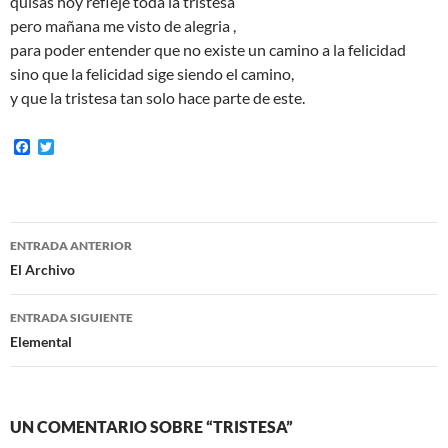
quisas hoy refleje toda la tristesa
pero mañana me visto de alegria ,
para poder entender que no existe un camino a la felicidad
sino que la felicidad sige siendo el camino,
y que la tristesa tan solo hace parte de este.
F
T
a
w
c
i
e
t
b
t
o
e
Navegación
o
r
ENTRADA ANTERIOR
k
de
El Archivo
entradas
ENTRADA SIGUIENTE
Elemental
UN COMENTARIO SOBRE “TRISTESA”