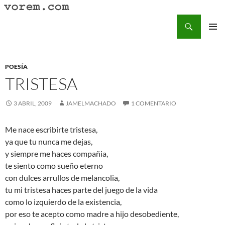
Saltar
al
Buscar
Vorem.com :: poesía, cuentos, relatos
contenido
MENÚ
PRINCI
POESÍA
TRISTESA
3 ABRIL, 2009
JAMELMACHADO
1 COMENTARIO
Me nace escribirte tristesa,
ya que tu nunca me dejas,
y siempre me haces compañia,
te siento como sueño eterno
con dulces arrullos de melancolia,
tu mi tristesa haces parte del juego de la vida
como lo izquierdo de la existencia,
por eso te acepto como madre a hijo desobediente,