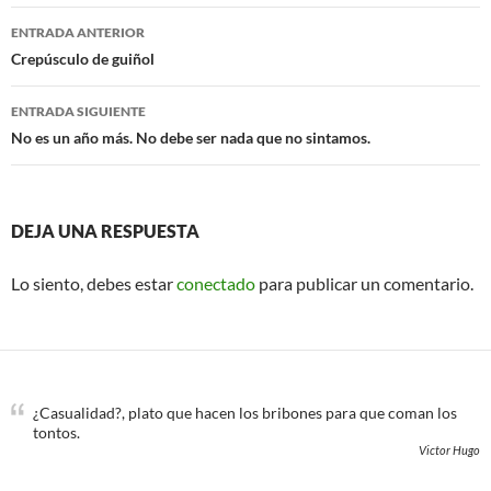
o
e
Navegación
o
r
ENTRADA ANTERIOR
k
de
Crepúsculo de guiñol
entradas
ENTRADA SIGUIENTE
No es un año más. No debe ser nada que no sintamos.
DEJA UNA RESPUESTA
Lo siento, debes estar
conectado
para publicar un comentario.
¿Casualidad?, plato que hacen los bribones para que coman los
tontos.
Victor Hugo