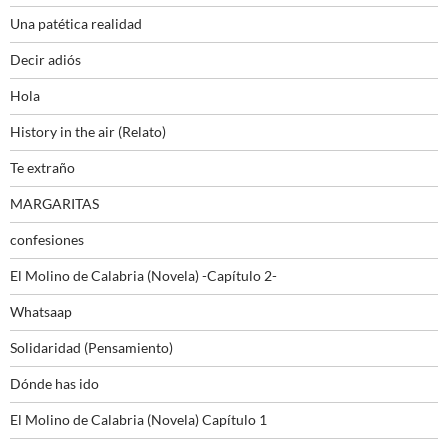
Una patética realidad
Decir adiós
Hola
History in the air (Relato)
Te extraño
MARGARITAS
confesiones
El Molino de Calabria (Novela) -Capítulo 2-
Whatsaap
Solidaridad (Pensamiento)
Dónde has ido
El Molino de Calabria (Novela) Capítulo 1