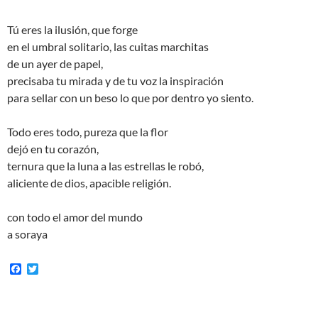
Tú eres la ilusión, que forge
en el umbral solitario, las cuitas marchitas
de un ayer de papel,
precisaba tu mirada y de tu voz la inspiración
para sellar con un beso lo que por dentro yo siento.
Todo eres todo, pureza que la flor
dejó en tu corazón,
ternura que la luna a las estrellas le robó,
aliciente de dios, apacible religión.
con todo el amor del mundo
a soraya
F
T
a
w
c
i
e
t
b
t