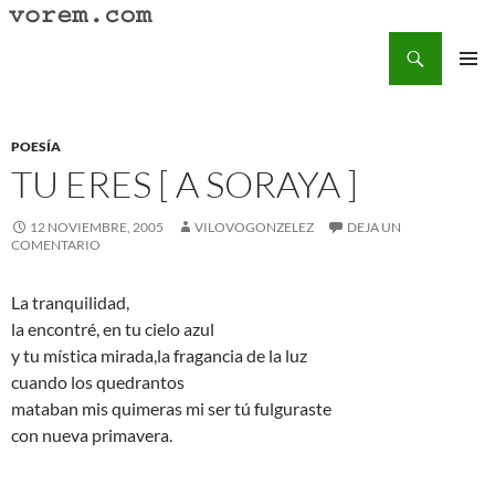
Saltar
al
Buscar
Vorem.com :: poesía, cuentos, relatos
contenido
MENÚ
PRINCI
POESÍA
TU ERES [ A SORAYA ]
12 NOVIEMBRE, 2005
VILOVOGONZELEZ
DEJA UN
COMENTARIO
La tranquilidad,
la encontré, en tu cielo azul
y tu mística mirada,la fragancia de la luz
cuando los quedrantos
mataban mis quimeras mi ser tú fulguraste
con nueva primavera.