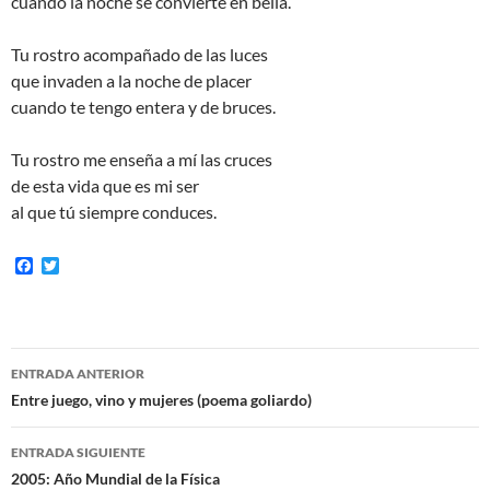
cuando la noche se convierte en bella.
Tu rostro acompañado de las luces
que invaden a la noche de placer
cuando te tengo entera y de bruces.
Tu rostro me enseña a mí las cruces
de esta vida que es mi ser
al que tú siempre conduces.
F
T
a
w
c
i
e
t
b
t
o
e
Navegación
o
r
ENTRADA ANTERIOR
k
de
Entre juego, vino y mujeres (poema goliardo)
entradas
ENTRADA SIGUIENTE
2005: Año Mundial de la Física