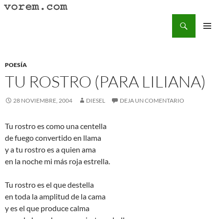
Saltar
al
Buscar
Vorem.com :: poesía, cuentos, relatos
contenido
MENÚ
PRINCI
POESÍA
TU ROSTRO (PARA LILIANA)
28 NOVIEMBRE, 2004
DIESEL
DEJA UN COMENTARIO
Tu rostro es como una centella
de fuego convertido en llama
y a tu rostro es a quien ama
en la noche mi más roja estrella.
Tu rostro es el que destella
en toda la amplitud de la cama
y es el que produce calma