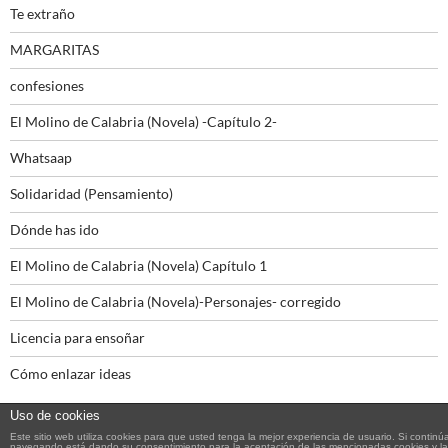
Te extraño
MARGARITAS
confesiones
El Molino de Calabria (Novela) -Capítulo 2-
Whatsaap
Solidaridad (Pensamiento)
Dónde has ido
El Molino de Calabria (Novela) Capítulo 1
El Molino de Calabria (Novela)-Personajes- corregido
Licencia para ensoñar
Cómo enlazar ideas
Uso de cookies
Este sitio web utiliza cookies para que usted tenga la mejor experiencia de usuario. Si continú
navegando está dando su consentimiento para la aceptación de las mencionadas cookies y la