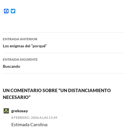
F
T
a
w
c
i
e
t
b
t
o
e
Navegación
o
r
ENTRADA ANTERIOR
k
de
Los enigmas del “porqué”
entradas
ENTRADA SIGUIENTE
Buscando
UN COMENTARIO SOBRE “UN DISTANCIAMIENTO
NECESARIO”
grekosay
8 FEBRERO, 2006 A LAS 13:49
Estimada Carolina: