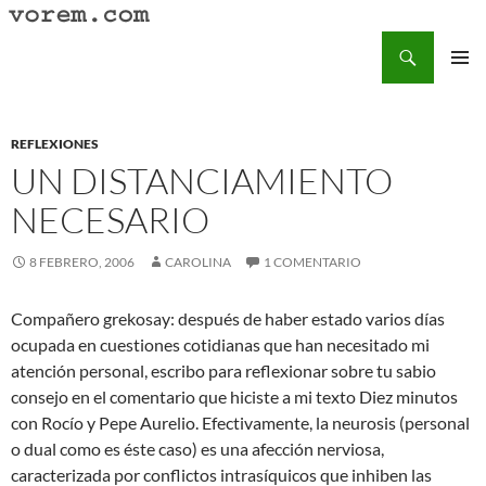
Saltar
al
Buscar
Vorem.com :: poesía, cuentos, relatos
contenido
MENÚ
PRINCI
REFLEXIONES
UN DISTANCIAMIENTO
NECESARIO
8 FEBRERO, 2006
CAROLINA
1 COMENTARIO
Compañero grekosay: después de haber estado varios días
ocupada en cuestiones cotidianas que han necesitado mi
atención personal, escribo para reflexionar sobre tu sabio
consejo en el comentario que hiciste a mi texto Diez minutos
con Rocío y Pepe Aurelio. Efectivamente, la neurosis (personal
o dual como es éste caso) es una afección nerviosa,
caracterizada por conflictos intrasíquicos que inhiben las