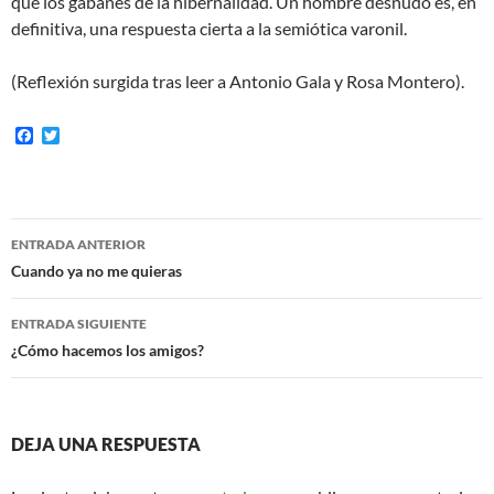
que los gabanes de la hibernalidad. Un hombre desnudo es, en
definitiva, una respuesta cierta a la semiótica varonil.
(Reflexión surgida tras leer a Antonio Gala y Rosa Montero).
F
T
a
w
c
i
e
t
b
t
o
e
Navegación
o
r
ENTRADA ANTERIOR
k
de
Cuando ya no me quieras
entradas
ENTRADA SIGUIENTE
¿Cómo hacemos los amigos?
DEJA UNA RESPUESTA