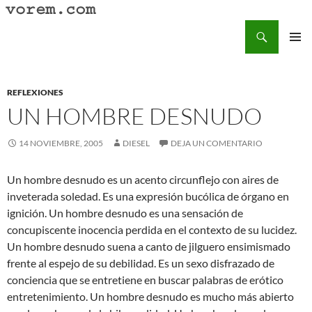
Saltar
al
Buscar
Vorem.com :: poesía, cuentos, relatos
contenido
MENÚ
PRINCI
REFLEXIONES
UN HOMBRE DESNUDO
14 NOVIEMBRE, 2005
DIESEL
DEJA UN COMENTARIO
Un hombre desnudo es un acento circunflejo con aires de
inveterada soledad. Es una expresión bucólica de órgano en
ignición. Un hombre desnudo es una sensación de
concupiscente inocencia perdida en el contexto de su lucidez.
Un hombre desnudo suena a canto de jilguero ensimismado
frente al espejo de su debilidad. Es un sexo disfrazado de
conciencia que se entretiene en buscar palabras de erótico
entretenimiento. Un hombre desnudo es mucho más abierto