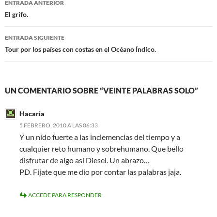
o
r
ENTRADA ANTERIOR
k
de
El grifo.
entradas
ENTRADA SIGUIENTE
Tour por los países con costas en el Océano Índico.
UN COMENTARIO SOBRE “VEINTE PALABRAS SOLO”
Hacaria
5 FEBRERO, 2010 A LAS 06:33
Y un nido fuerte a las inclemencias del tiempo y a
cualquier reto humano y sobrehumano. Que bello
disfrutar de algo así Diesel. Un abrazo…
PD. Fijate que me dio por contar las palabras jaja.
ACCEDE PARA RESPONDER