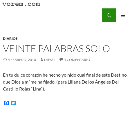
Saltar
al
Buscar
Vorem.com :: poesía, cuentos, relatos
contenido
MENÚ
PRINCI
DIARIOS
VEINTE PALABRAS SOLO
4 FEBRERO, 2010
DIESEL
1 COMENTARIO
En tu dulce corazón he hecho yo nido cual final de este Destino
que Dios a mí me ha fijado. (para Liliana De los Ángeles Del
Castillo Rojas “Lina”).
F
T
a
w
c
i
e
t
b
t
o
e
Navegación