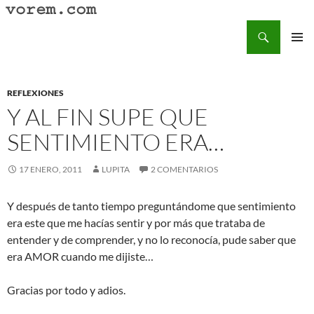
Saltar
al
Buscar
Vorem.com :: poesía, cuentos, relatos
contenido
MENÚ
PRINCI
REFLEXIONES
Y AL FIN SUPE QUE
SENTIMIENTO ERA…
17 ENERO, 2011
LUPITA
2 COMENTARIOS
Y después de tanto tiempo preguntándome que sentimiento
era este que me hacías sentir y por más que trataba de
entender y de comprender, y no lo reconocía, pude saber que
era AMOR cuando me dijiste…
Gracias por todo y adios.