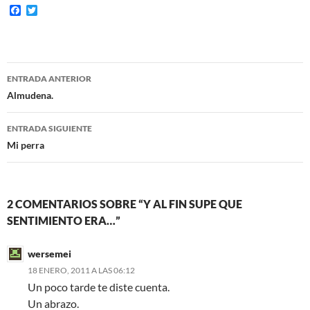
F
T
a
w
c
i
e
t
b
t
o
e
Navegación
o
r
ENTRADA ANTERIOR
k
de
Almudena.
entradas
ENTRADA SIGUIENTE
Mi perra
2 COMENTARIOS SOBRE “Y AL FIN SUPE QUE
SENTIMIENTO ERA…”
wersemei
18 ENERO, 2011 A LAS 06:12
Un poco tarde te diste cuenta.
Un abrazo.