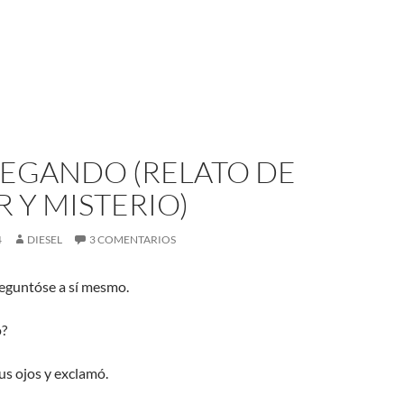
LEGANDO (RELATO DE
 Y MISTERIO)
4
DIESEL
3 COMENTARIOS
reguntóse a sí mesmo.
o?
us ojos y exclamó.