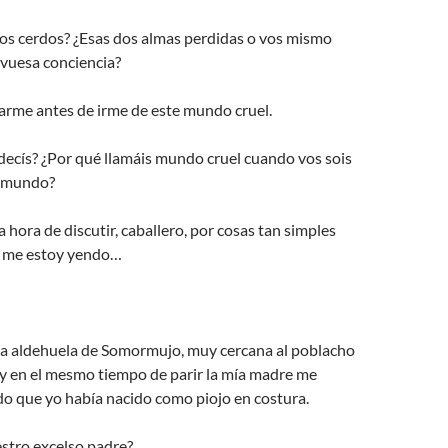
los cerdos? ¿Esas dos almas perdidas o vos mismo
vuesa conciencia?
arme antes de irme de este mundo cruel.
decís? ¿Por qué llamáis mundo cruel cuando vos sois
l mundo?
a hora de discutir, caballero, por cosas tan simples
e me estoy yendo…
 la aldehuela de Somormujo, muy cercana al poblacho
 y en el mesmo tiempo de parir la mía madre me
do que yo había nacido como piojo en costura.
estro excelso padre?