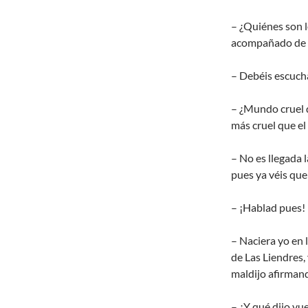
– ¿Quiénes son 
acompañado de 
– Debéis escuch
– ¿Mundo cruel 
más cruel que e
– No es llegada l
pues ya véis qu
– ¡Hablad pues!
– Naciera yo en
de Las Liendres,
maldijo afirman
– ¿Y qué dijo vu