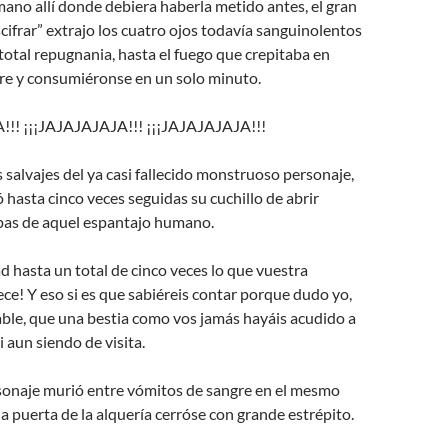
ano allí donde debiera haberla metido antes, el gran
ifrar” extrajo los cuatro ojos todavía sanguinolentos
n total repugnania, hasta el fuego que crepitaba en
re y consumiéronse en un solo minuto.
!!! ¡¡¡JAJAJAJAJA!!! ¡¡¡JAJAJAJAJA!!!
s salvajes del ya casi fallecido monstruoso personaje,
ó hasta cinco veces seguidas su cuchillo de abrir
ipas de aquel espantajo humano.
 hasta un total de cinco veces lo que vuestra
ce! Y eso si es que sabiéreis contar porque dudo yo,
ble, que una bestia como vos jamás hayáis acudido a
i aun siendo de visita.
sonaje murió entre vómitos de sangre en el mesmo
la puerta de la alquería cerróse con grande estrépito.