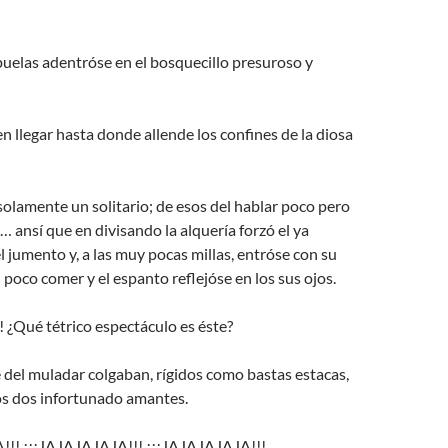
uelas adentróse en el bosquecillo presuroso y
 llegar hasta donde allende los confines de la diosa
solamente un solitario; de esos del hablar poco pero
 ansí que en divisando la alquería forzó el ya
 jumento y, a las muy pocas millas, entróse con su
 poco comer y el espanto reflejóse en los sus ojos.
 ¿Qué tétrico espectáculo es éste?
del muladar colgaban, rígidos como bastas estacas,
os dos infortunado amantes.
!!! ¡¡¡JAJAJAJAJA!!! ¡¡¡JAJAJAJAJA!!!