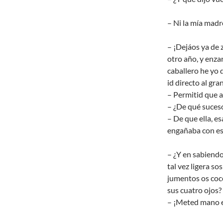
– Ni la mía madr
– ¡Dejáos ya de 
otro año, y enza
caballero he yo d
id directo al gra
– Permitid que a
– ¿De qué suceso
– De que ella, e
engañaba con ese
– ¿Y en sabiendo
tal vez ligera s
jumentos os coce
sus cuatro ojos?
– ¡Meted mano en