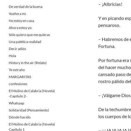
– ¡Albricias!
De verdad de la buena
Vuelve a mí.
Y en picando esp
No estoy en casa.
pensaroso.
Ahora estoy yo.
Sólo quiero que me quieras
– Habremos de en
Una patética realidad
Fortuna.
Decir adiós
Hola
Por fortuna era 
History in the air (Relato)
del hacer mucho…
Te extraño
cansado paso del
MARGARITAS
rostro pálido del
confesiones
El Molino de Calabria (Novela)
– ¡Válgame Dios!
-Capítulo 2-
Whatsaap
De la techumbre 
Solidaridad (Pensamiento)
los cuerpos de l
Dónde has ido
El Molino de Calabria (Novela)
Capítulo 1
– ¡¡¡JAJAJAJAJA