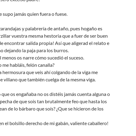
e supo jamás quien fuera o fuese.
zarandajas y palabrería de antaño, pues hogaño es
rzillar vuestra mesma hestoria que a fuer de ser buen
e encontrar salida propia! Así que aligerad el relato e
no dejando la paja para los burros.
l menos os narre cómo sucedió el suceso.
 me habláis, felón canalla?
sa hermosura que veis ahí colgando de la viga me
 villano que también cuelga de la mesma viga.
 que os engañaba no os distéis jamás cuenta alguna o
ospecha de que sois tan brutalmente feo que hasta los
an de lo bárbaro que soís? ¿Que se hicieron de los
 el bolsillo derecho de mi gabán, valiente caballero!