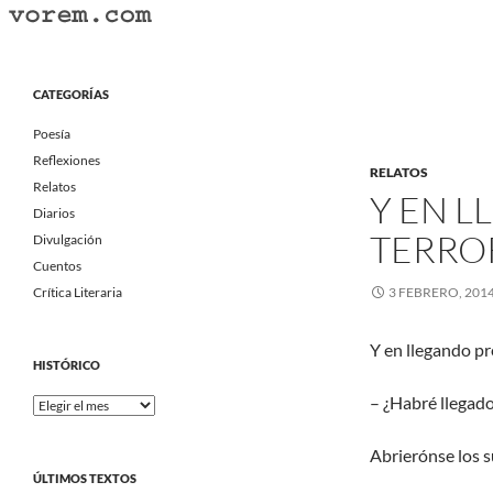
Saltar
al
Buscar
Vorem.com :: poesía, cuentos, relatos
contenido
Portal Literario Independiente
CATEGORÍAS
Poesía
Reflexiones
RELATOS
Relatos
Y EN L
Diarios
TERROR
Divulgación
Cuentos
Crítica Literaria
3 FEBRERO, 201
Y en llegando p
HISTÓRICO
– ¿Habré llegad
Histórico
Abrierónse los s
ÚLTIMOS TEXTOS