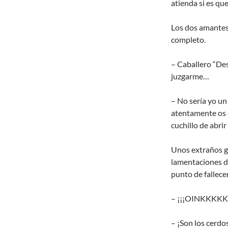
atienda si es qu
Los dos amantes 
completo.
– Caballero “De
juzgarme…
– No sería yo un
atentamente os c
cuchillo de abrir
Unos extraños gr
lamentaciones d
punto de fallecer
– ¡¡¡OINKKKKK!
– ¡Son los cerdos