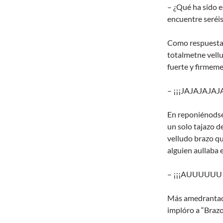
– ¿Qué ha sido e
encuentre seréis
Como respuesta a
totalmetne vellu
fuerte y firmeme
– ¡¡¡JAJAJAJAJA
En reponiénodse 
un solo tajazo d
velludo brazo que
alguien aullaba e
– ¡¡¡AUUUUUU!
Más amedrantado
implóro a “Braz