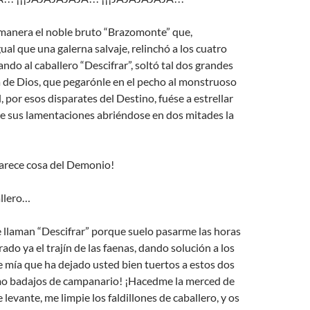
 manera el noble bruto “Brazomonte” que,
ual que una galerna salvaje, relinchó a los cuatro
ando al caballero “Descifrar”, soltó tal dos grandes
a de Dios, que pegarónle en el pecho al monstruoso
, por esos disparates del Destino, fuése a estrellar
de sus lamentaciones abriéndose en dos mitades la
parece cosa del Demonio!
allero…
e llaman “Descifrar” porque suelo pasarme las horas
ado ya el trajín de las faenas, dando solución a los
fe mía que ha dejado usted bien tuertos a estos dos
o badajos de campanario! ¡Hacedme la merced de
levante, me limpie los faldillones de caballero, y os