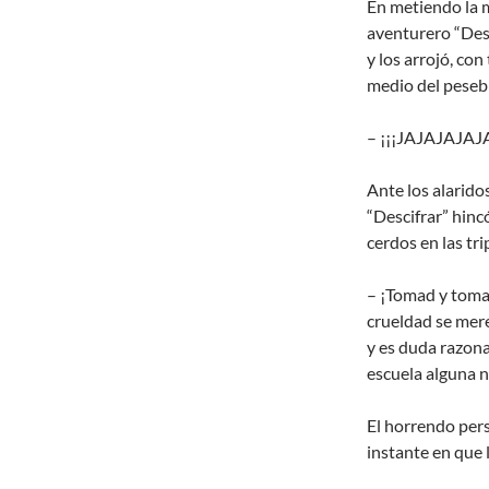
En metiendo la m
aventurero “Desc
y los arrojó, co
medio del peseb
– ¡¡¡JAJAJAJAJA
Ante los alarido
“Descifrar” hinc
cerdos en las tr
– ¡Tomad y tomad
crueldad se mere
y es duda razona
escuela alguna n
El horrendo per
instante en que 