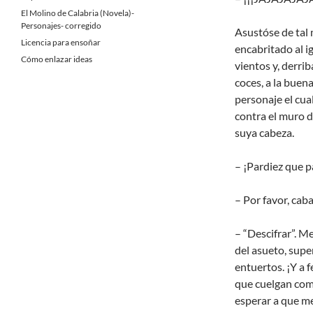
El Molino de Calabria (Novela)-
Personajes- corregido
Asustóse de tal
Licencia para ensoñar
encabritado al ig
Cómo enlazar ideas
vientos y, derrib
coces, a la buen
personaje el cual
contra el muro 
suya cabeza.
– ¡Pardiez que 
– Por favor, cab
– “Descifrar”. M
del asueto, super
entuertos. ¡Y a 
que cuelgan com
esperar a que me 