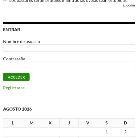
Los pastores serán brutales mientras las ovejas sean estúpidas.
E. Godin
ENTRAR
Nombre de usuario
Contraseña
Registrarse
AGOSTO 2026
L
M
X
J
V
S
D
1
2