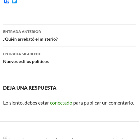
F
T
a
w
c
i
e
t
b
t
o
e
Navegación
o
r
ENTRADA ANTERIOR
k
de
¿Quién arrebató el misterio?
entradas
ENTRADA SIGUIENTE
Nuevos estilos políticos
DEJA UNA RESPUESTA
Lo siento, debes estar
conectado
para publicar un comentario.