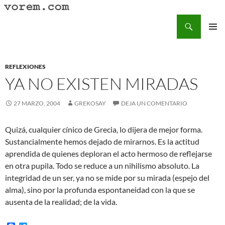
Saltar
al
Buscar
Vorem.com :: poesía, cuentos, relatos
contenido
MENÚ
PRINCI
REFLEXIONES
YA NO EXISTEN MIRADAS
27 MARZO, 2004
GREKOSAY
DEJA UN COMENTARIO
Quizá, cualquier cínico de Grecia, lo dijera de mejor forma.
Sustancialmente hemos dejado de mirarnos. Es la actitud
aprendida de quienes deploran el acto hermoso de reflejarse
en otra pupila. Todo se reduce a un nihilismo absoluto. La
integridad de un ser, ya no se mide por su mirada (espejo del
alma), sino por la profunda espontaneidad con la que se
ausenta de la realidad; de la vida.