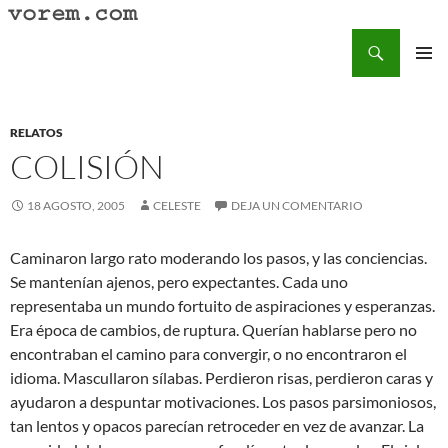
Saltar
al
Buscar
Vorem.com :: poesía, cuentos, relatos
contenido
MENÚ
PRINCI
RELATOS
COLISIÓN
18 AGOSTO, 2005
CELESTE
DEJA UN COMENTARIO
Caminaron largo rato moderando los pasos, y las conciencias.
Se mantenían ajenos, pero expectantes. Cada uno
representaba un mundo fortuito de aspiraciones y esperanzas.
Era época de cambios, de ruptura. Querían hablarse pero no
encontraban el camino para convergir, o no encontraron el
idioma. Mascullaron sílabas. Perdieron risas, perdieron caras y
ayudaron a despuntar motivaciones. Los pasos parsimoniosos,
tan lentos y opacos parecían retroceder en vez de avanzar. La