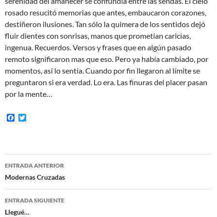
serenidad del amanecer se confundía entre las sendas. El cielo
rosado resucitó memorias que antes, embaucaron corazones,
destiñeron ilusiones. Tan sólo la quimera de los sentidos dejó
fluir dientes con sonrisas, manos que prometían caricias,
ingenua. Recuerdos. Versos y frases que en algún pasado
remoto significaron mas que eso. Pero ya había cambiado, por
momentos, así lo sentía. Cuando por fin llegaron al límite se
preguntaron si era verdad. Lo era. Las finuras del placer pasan
por la mente…
F
T
a
w
c
i
e
t
b
t
o
e
Navegación
o
r
ENTRADA ANTERIOR
k
de
Modernas Cruzadas
entradas
ENTRADA SIGUIENTE
Llegué…