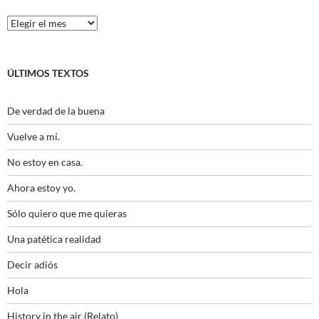
Histórico
ÚLTIMOS TEXTOS
De verdad de la buena
Vuelve a mí.
No estoy en casa.
Ahora estoy yo.
Sólo quiero que me quieras
Una patética realidad
Decir adiós
Hola
History in the air (Relato)