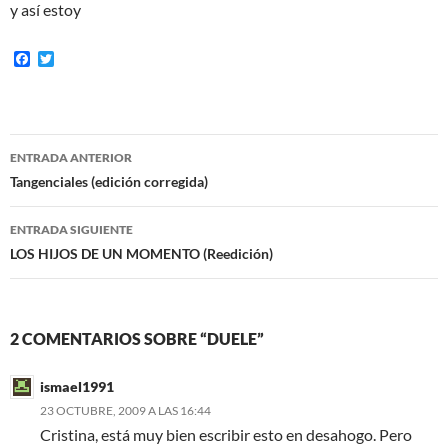
y así estoy
F
T
a
w
c
i
e
t
b
t
o
e
Navegación
o
r
ENTRADA ANTERIOR
k
de
Tangenciales (edición corregida)
entradas
ENTRADA SIGUIENTE
LOS HIJOS DE UN MOMENTO (Reedición)
2 COMENTARIOS SOBRE “DUELE”
ismael1991
23 OCTUBRE, 2009 A LAS 16:44
Cristina, está muy bien escribir esto en desahogo. Pero