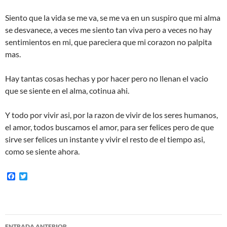
Siento que la vida se me va, se me va en un suspiro que mi alma
se desvanece, a veces me siento tan viva pero a veces no hay
sentimientos en mi, que pareciera que mi corazon no palpita
mas.
Hay tantas cosas hechas y por hacer pero no llenan el vacio
que se siente en el alma, cotinua ahi.
Y todo por vivir asi, por la razon de vivir de los seres humanos,
el amor, todos buscamos el amor, para ser felices pero de que
sirve ser felices un instante y vivir el resto de el tiempo asi,
como se siente ahora.
F
T
a
w
c
i
e
t
b
t
o
e
Navegación
o
r
ENTRADA ANTERIOR