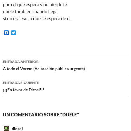
para el que espera y no pierde fe
duele también cuando llega
si no era eso lo que se espera de el.
F
T
a
w
c
i
e
t
b
t
o
e
Navegación
o
r
ENTRADA ANTERIOR
k
de
A todo el Vorem (Aclaración pública urgente)
entradas
ENTRADA SIGUIENTE
¡¡¡En favor de Diesel!!!
UN COMENTARIO SOBRE “DUELE”
diesel