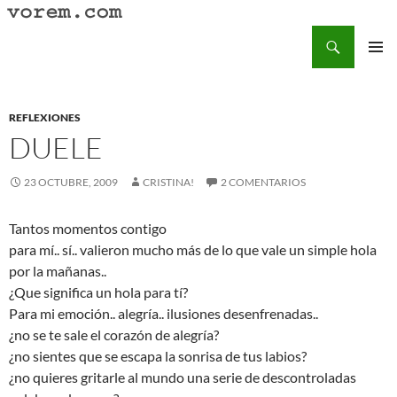
Saltar
al
Buscar
Vorem.com :: poesía, cuentos, relatos
contenido
MENÚ
PRINCI
REFLEXIONES
DUELE
23 OCTUBRE, 2009
CRISTINA!
2 COMENTARIOS
Tantos momentos contigo
para mí.. sí.. valieron mucho más de lo que vale un simple hola
por la mañanas..
¿Que significa un hola para tí?
Para mi emoción.. alegría.. ilusiones desenfrenadas..
¿no se te sale el corazón de alegría?
¿no sientes que se escapa la sonrisa de tus labios?
¿no quieres gritarle al mundo una serie de descontroladas