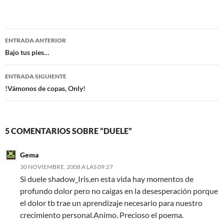
c
i
e
t
b
t
o
e
Navegación
o
r
ENTRADA ANTERIOR
k
de
Bajo tus pies…
entradas
ENTRADA SIGUIENTE
!Vámonos de copas, Only!
5 COMENTARIOS SOBRE “DUELE”
Gema
30 NOVIEMBRE, 2008 A LAS 09:27
Si duele shadow_Iris,en esta vida hay momentos de
profundo dolor pero no caigas en la desesperación porque
el dolor tb trae un aprendizaje necesario para nuestro
crecimiento personal.Animo. Precioso el poema.