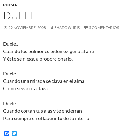
POESÍA
DUELE
29 NOVIEMBRE, 2008
SHADOW_IRIS
5 COMENTARIOS
Duele….
Cuando los pulmones piden oxígeno al aire
Y éste se niega, a proporcionarlo.
Duele….
Cuando una mirada se clava en el alma
Como segadora daga.
Duele…
Cuando cortan tus alas y te encierran
Para siempre en el laberinto de tu interior
F
T
a
w