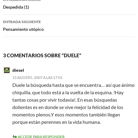
k
de
Despedida (1)
entradas
ENTRADA SIGUIENTE
Pensamiento utópico
3 COMENTARIOS SOBRE “DUELE”
diesel
15 AGOSTO, 2007 A LAS 17:01
Duele la búsqueda hasta que se encuentra… así que ánimo
chiquilla, que todo está a la vuelta de la esquina. !Hay
tantas cosas por vivir todavía!. En esas búsquedas
dolientes es en donde se vive mejor la felicidad de los
momentos plenos.Y esos momentos también llegan
porque están perennes en la vida humana.
ACCEDE PARA RESPONDER