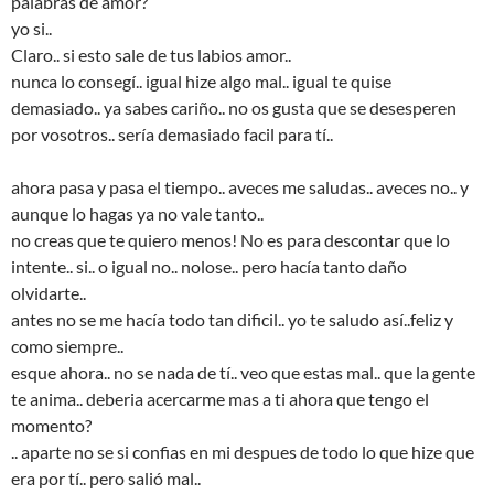
palabras de amor?
yo si..
Claro.. si esto sale de tus labios amor..
nunca lo consegí.. igual hize algo mal.. igual te quise
demasiado.. ya sabes cariño.. no os gusta que se desesperen
por vosotros.. sería demasiado facil para tí..
ahora pasa y pasa el tiempo.. aveces me saludas.. aveces no.. y
aunque lo hagas ya no vale tanto..
no creas que te quiero menos! No es para descontar que lo
intente.. si.. o igual no.. nolose.. pero hacía tanto daño
olvidarte..
antes no se me hacía todo tan dificil.. yo te saludo así..feliz y
como siempre..
esque ahora.. no se nada de tí.. veo que estas mal.. que la gente
te anima.. deberia acercarme mas a ti ahora que tengo el
momento?
.. aparte no se si confias en mi despues de todo lo que hize que
era por tí.. pero salió mal..