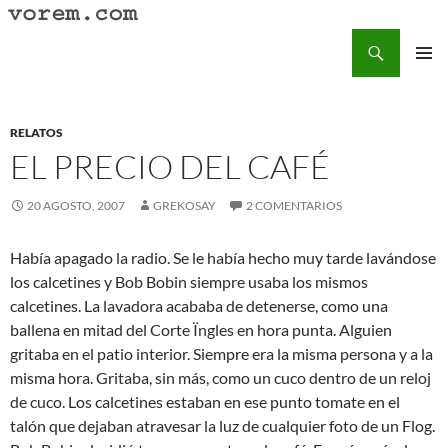
Saltar
al
Buscar
Vorem.com :: poesía, cuentos, relatos
contenido
MENÚ
PRINCI
RELATOS
EL PRECIO DEL CAFÉ
20 AGOSTO, 2007
GREKOSAY
2 COMENTARIOS
Había apagado la radio. Se le había hecho muy tarde lavándose
los calcetines y Bob Bobin siempre usaba los mismos
calcetines. La lavadora acababa de detenerse, como una
ballena en mitad del Corte Ïngles en hora punta. Alguien
gritaba en el patio interior. Siempre era la misma persona y a la
misma hora. Gritaba, sin más, como un cuco dentro de un reloj
de cuco. Los calcetines estaban en ese punto tomate en el
talón que dejaban atravesar la luz de cualquier foto de un Flog.