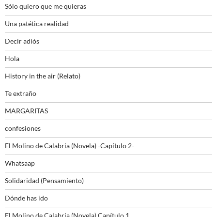
Sólo quiero que me quieras
Una patética realidad
Decir adiós
Hola
History in the air (Relato)
Te extraño
MARGARITAS
confesiones
El Molino de Calabria (Novela) -Capítulo 2-
Whatsaap
Solidaridad (Pensamiento)
Dónde has ido
El Molino de Calabria (Novela) Capítulo 1