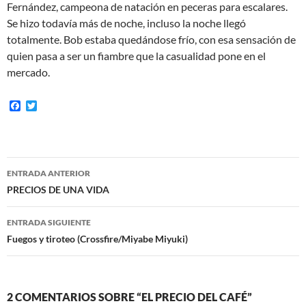
Fernández, campeona de natación en peceras para escalares.
Se hizo todavía más de noche, incluso la noche llegó
totalmente. Bob estaba quedándose frío, con esa sensación de
quien pasa a ser un fiambre que la casualidad pone en el
mercado.
F
T
a
w
c
i
e
t
b
t
o
e
Navegación
o
r
ENTRADA ANTERIOR
k
de
PRECIOS DE UNA VIDA
entradas
ENTRADA SIGUIENTE
Fuegos y tiroteo (Crossfire/Miyabe Miyuki)
2 COMENTARIOS SOBRE “EL PRECIO DEL CAFÉ”