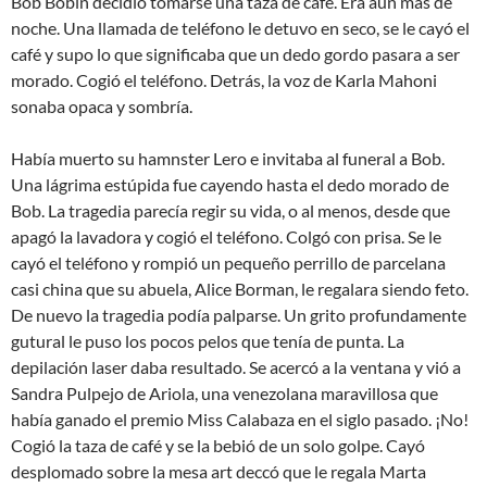
Bob Bobin decidió tomarse una taza de café. Era aún más de
noche. Una llamada de teléfono le detuvo en seco, se le cayó el
café y supo lo que significaba que un dedo gordo pasara a ser
morado. Cogió el teléfono. Detrás, la voz de Karla Mahoni
sonaba opaca y sombría.
Había muerto su hamnster Lero e invitaba al funeral a Bob.
Una lágrima estúpida fue cayendo hasta el dedo morado de
Bob. La tragedia parecía regir su vida, o al menos, desde que
apagó la lavadora y cogió el teléfono. Colgó con prisa. Se le
cayó el teléfono y rompió un pequeño perrillo de parcelana
casi china que su abuela, Alice Borman, le regalara siendo feto.
De nuevo la tragedia podía palparse. Un grito profundamente
gutural le puso los pocos pelos que tenía de punta. La
depilación laser daba resultado. Se acercó a la ventana y vió a
Sandra Pulpejo de Ariola, una venezolana maravillosa que
había ganado el premio Miss Calabaza en el siglo pasado. ¡No!
Cogió la taza de café y se la bebió de un solo golpe. Cayó
desplomado sobre la mesa art deccó que le regala Marta