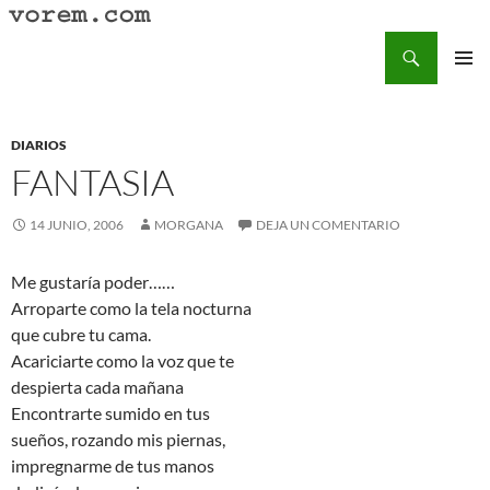
Saltar
al
Buscar
Vorem.com :: poesía, cuentos, relatos
contenido
MENÚ
PRINCI
DIARIOS
FANTASIA
14 JUNIO, 2006
MORGANA
DEJA UN COMENTARIO
Me gustaría poder……
Arroparte como la tela nocturna
que cubre tu cama.
Acariciarte como la voz que te
despierta cada mañana
Encontrarte sumido en tus
sueños, rozando mis piernas,
impregnarme de tus manos