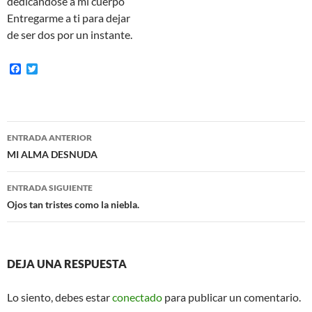
dedicándose a mi cuerpo
Entregarme a ti para dejar
de ser dos por un instante.
F
T
a
w
c
i
e
t
b
t
o
e
Navegación
o
r
ENTRADA ANTERIOR
k
de
MI ALMA DESNUDA
entradas
ENTRADA SIGUIENTE
Ojos tan tristes como la niebla.
DEJA UNA RESPUESTA
Lo siento, debes estar
conectado
para publicar un comentario.