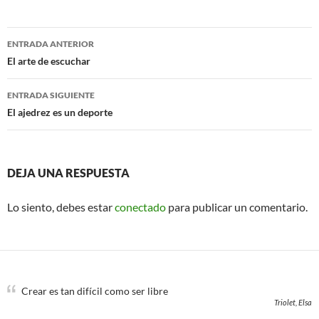
e
t
b
t
o
e
Navegación
o
r
ENTRADA ANTERIOR
k
de
El arte de escuchar
entradas
ENTRADA SIGUIENTE
El ajedrez es un deporte
DEJA UNA RESPUESTA
Lo siento, debes estar
conectado
para publicar un comentario.
Crear es tan difícil como ser libre
Triolet, Elsa