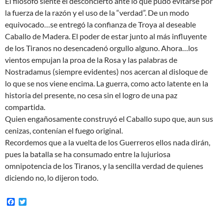
El filósofo siente el desconcierto ante lo que pudo evitarse por
la fuerza de la razón y el uso de la “verdad”. De un modo
equivocado…se entregó la confianza de Troya al deseable
Caballo de Madera. El poder de estar junto al más influyente
de los Tiranos no desencadenó orgullo alguno. Ahora…los
vientos empujan la proa de la Rosa y las palabras de
Nostradamus (siempre evidentes) nos acercan al disloque de
lo que se nos viene encima. La guerra, como acto latente en la
historia del presente, no cesa sin el logro de una paz
compartida.
Quien engañosamente construyó el Caballo supo que, aun sus
cenizas, contenían el fuego original.
Recordemos que a la vuelta de los Guerreros ellos nada dirán,
pues la batalla se ha consumado entre la lujuriosa
omnipotencia de los Tiranos, y la sencilla verdad de quienes
diciendo no, lo dijeron todo.
F
T
a
w
c
i