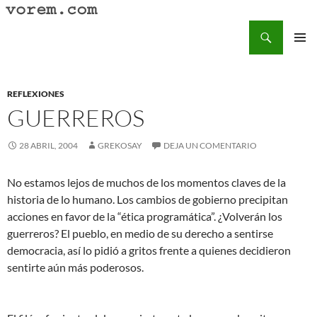
Saltar
al
Buscar
Vorem.com :: poesía, cuentos, relatos
contenido
MENÚ
PRINCI
REFLEXIONES
GUERREROS
28 ABRIL, 2004
GREKOSAY
DEJA UN COMENTARIO
No estamos lejos de muchos de los momentos claves de la
historia de lo humano. Los cambios de gobierno precipitan
acciones en favor de la “ética programática”. ¿Volverán los
guerreros? El pueblo, en medio de su derecho a sentirse
democracia, así lo pidió a gritos frente a quienes decidieron
sentirte aún más poderosos.