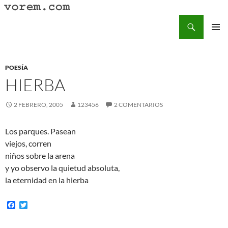
Saltar
al
Buscar
Vorem.com :: poesía, cuentos, relatos
contenido
MENÚ
PRINCI
POESÍA
HIERBA
2 FEBRERO, 2005
123456
2 COMENTARIOS
Los parques. Pasean
viejos, corren
niños sobre la arena
y yo observo la quietud absoluta,
la eternidad en la hierba
F
T
a
w
c
i