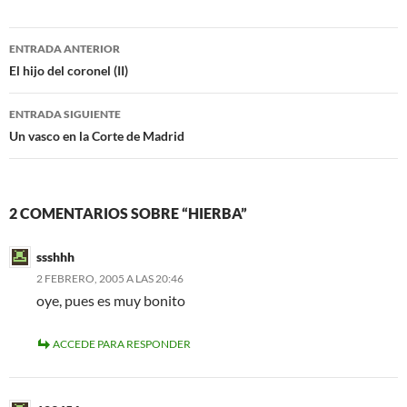
e
t
b
t
o
e
Navegación
o
r
ENTRADA ANTERIOR
k
de
El hijo del coronel (II)
entradas
ENTRADA SIGUIENTE
Un vasco en la Corte de Madrid
2 COMENTARIOS SOBRE “HIERBA”
ssshhh
2 FEBRERO, 2005 A LAS 20:46
oye, pues es muy bonito
ACCEDE PARA RESPONDER