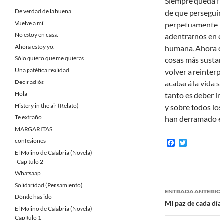
Siempre queda fl
De verdad de la buena
de que persegui
Vuelve a mí.
perpetuamente h
No estoy en casa.
adentrarnos en el
Ahora estoy yo.
humana. Ahora q
Sólo quiero que me quieras
cosas más sustan
Una patética realidad
volver a reinter
Decir adiós
acabará la vida 
Hola
tanto es deber i
History in the air (Relato)
y sobre todos l
Te extraño
han derramado e
MARGARITAS
confesiones
F
T
a
w
El Molino de Calabria (Novela)
c
i
-Capítulo 2-
e
t
b
t
Whatsaap
o
e
Navegaci
Solidaridad (Pensamiento)
o
r
ENTRADA ANTERI
k
Dónde has ido
de
MI paz de cada día
El Molino de Calabria (Novela)
Capítulo 1