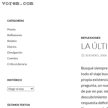
Saltar
al
Buscar
Vorem.com :: poesía, cuentos, relatos
contenido
Portal Literario Independiente
CATEGORÍAS
Poesía
Reflexiones
REFLEXIONES
Relatos
LA ÚLT
Diarios
Divulgación
30 ENERO, 2006
Cuentos
Crítica Literaria
Busqué siempre 
todo el viaje bus
propia existenci
HISTÓRICO
pregunta, un nu
Histórico
de par en par, s
descubrimiento p
respuesta defini
ÚLTIMOS TEXTOS