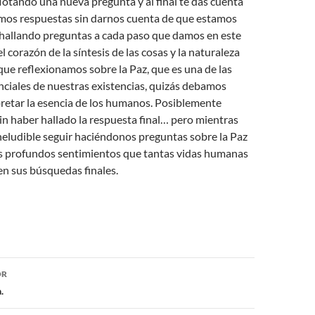
otando una nueva pregunta y al final te das cuenta
mos respuestas sin darnos cuenta de que estamos
allando preguntas a cada paso que damos en este
 corazón de la síntesis de las cosas y la naturaleza
ue reflexionamos sobre la Paz, que es una de las
ciales de nuestras existencias, quizás debamos
pretar la esencia de los humanos. Posiblemente
sin haber hallado la respuesta final… pero mientras
neludible seguir haciéndonos preguntas sobre la Paz
os profundos sentimientos que tantas vidas humanas
n sus búsquedas finales.
ón
OR
.