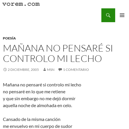
Saltar
al
Buscar
Vorem.com :: poesía, cuentos, relatos
contenido
MENÚ
PRINCI
POESÍA
MAÑANA NO PENSARÉ SI
CONTROLO MI LECHO
2 DICIEMBRE, 2005
MSN
1 COMENTARIO
Mañana no pensaré si controlo mi lecho
no pensaré en lo que me retiene
y que sin embargo no me dejó dormir
aquella noche de almohada en celo.
Cansado de la misma canción
me envuelvo en mi cuerpo de sudor