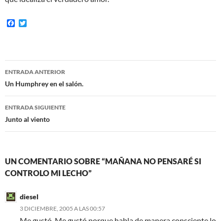
F
T
a
w
c
i
e
t
b
t
o
e
Navegación
o
r
ENTRADA ANTERIOR
k
de
Un Humphrey en el salón.
entradas
ENTRADA SIGUIENTE
Junto al viento
UN COMENTARIO SOBRE “MAÑANA NO PENSARÉ SI
CONTROLO MI LECHO”
diesel
3 DICIEMBRE, 2005 A LAS 00:57
Me gustó. Me gustó porque habla de manera consciente lo