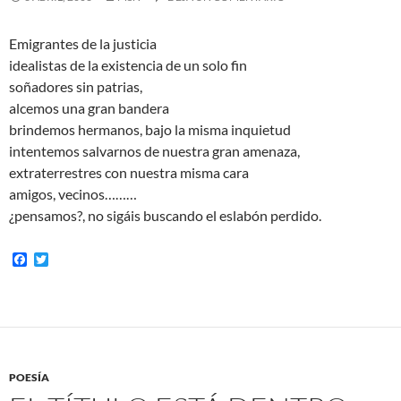
Emigrantes de la justicia
idealistas de la existencia de un solo fin
soñadores sin patrias,
alcemos una gran bandera
brindemos hermanos, bajo la misma inquietud
intentemos salvarnos de nuestra gran amenaza,
extraterrestres con nuestra misma cara
amigos, vecinos………
¿pensamos?, no sigáis buscando el eslabón perdido.
F
T
a
w
c
i
e
t
b
t
o
e
o
r
k
POESÍA