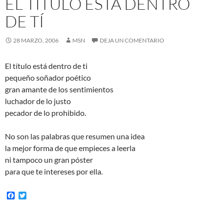
EL TÍTULO ESTÁ DENTRO
DE TÍ
28 MARZO, 2006
MSN
DEJA UN COMENTARIO
El título está dentro de ti
pequeño soñador poético
gran amante de los sentimientos
luchador de lo justo
pecador de lo prohibido.
No son las palabras que resumen una idea
la mejor forma de que empieces a leerla
ni tampoco un gran póster
para que te intereses por ella.
F
T
a
w
c
i
e
t