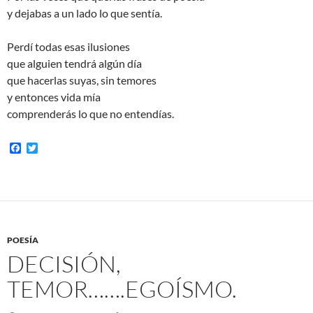
y dejabas a un lado lo que sentía.
Perdí todas esas ilusiones
que alguien tendrá algún día
que hacerlas suyas, sin temores
y entonces vida mía
comprenderás lo que no entendías.
F
T
a
w
c
i
e
t
b
t
o
e
o
r
k
POESÍA
DECISIÓN,
TEMOR…….EGOÍSMO.