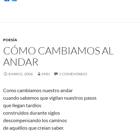
a
w
c
i
e
t
b
t
o
e
o
r
k
POESÍA
CÓMO CAMBIAMOS AL
ANDAR
8 MAYO, 2006
MSN
1 COMENTARIO
Como cambiamos nuestro andar
cuando sabemos que vigilan nuestros pasos
que llegan tardíos
construidos durante siglos
descompensando los caminos
de aquéllos que creían saber.