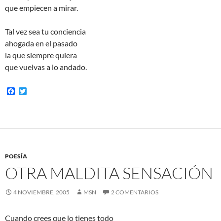
que empiecen a mirar.
Tal vez sea tu conciencia
ahogada en el pasado
la que siempre quiera
que vuelvas a lo andado.
F
T
a
w
c
i
e
t
b
t
o
e
o
r
k
POESÍA
OTRA MALDITA SENSACIÓN
4 NOVIEMBRE, 2005
MSN
2 COMENTARIOS
Cuando crees que lo tienes todo