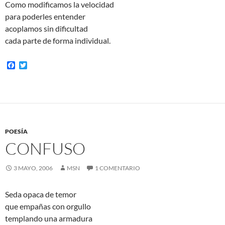
Como modificamos la velocidad
para poderles entender
acoplamos sin dificultad
cada parte de forma individual.
F
T
a
w
c
i
e
t
b
t
o
e
o
r
k
POESÍA
CONFUSO
3 MAYO, 2006
MSN
1 COMENTARIO
Seda opaca de temor
que empañas con orgullo
templando una armadura