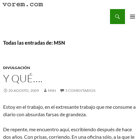
Saltar
al
Buscar
Vorem.com :: poesía, cuentos, relatos
contenido
MENÚ
PRINCI
Todas las entradas de: MSN
DIVULGACIÓN
Y QUÉ….
20 AGOSTO, 2009
MSN
5 COMENTARIOS
Estoy en el trabajo, en el extresante trabajo que me consume a
diario con absurdas farsas de grandeza.
De repente, me encuentro aquí, escribiendo después de hace
dos años. Con prisas, corriendo. En una oficina sólo, a la que le