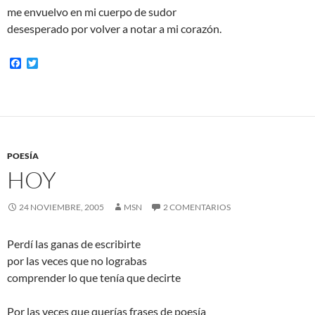
me envuelvo en mi cuerpo de sudor
desesperado por volver a notar a mi corazón.
F
T
a
w
c
i
e
t
b
t
o
e
o
r
k
POESÍA
HOY
24 NOVIEMBRE, 2005
MSN
2 COMENTARIOS
Perdí las ganas de escribirte
por las veces que no lograbas
comprender lo que tenía que decirte
Por las veces que querías frases de poesía