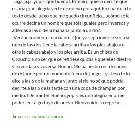
!Ja,ja.ja.ja, yopis, que bueno!. Primero quiero decirte que
es una gran alegría verte de nuevo por aquí. En cuanto a tu
texto desde luego que me quedo circunflejo… ¿cómo se le
ocurre decir a un hombre que sois iguales pero inversos y
además a las 6 de la mañana junto a un río?.
!Verdaderamente marxiano!. Que yo sepa inverso sería si
uno de los dos tiene la cabeza arriba y los pies abajo y el
otro la cabeza abajo y los pies arriba. Es un chiste de
Groucho a no ser que se refiriese quizás a que él es diestro
y tu zurda o viceversa. Bueno. Me ha hecho reir después
de dejarme por un momento fuera de juego… y si eso te lo
dice a las 6 de la mañana y junto al río no sé que podría
decirte a las 6 de la tarde con una copa de champán por
medio. !Delirante!. Bueno, yopis, es una alegría enorme
poder leer algo tuyo de nuevo. Bienvenido tu regreso…
ACCEDE PARA RESPONDER