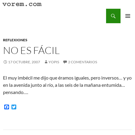
Saltar
al
Buscar
Vorem.com :: poesía, cuentos, relatos
contenido
MENÚ
PRINCI
REFLEXIONES
NO ES FÁCIL
17 OCTUBRE, 2007
YOPIS
2 COMENTARIOS
El muy imbécil me dijo que éramos iguales, pero inversos… y yo
en la avenida junto al río, a las seis de la mañana entumida…
pensando….
F
T
a
w
c
i
e
t
b
t
o
e
Navegación