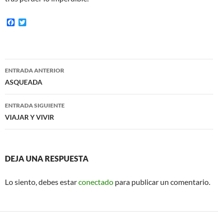
F
T
a
w
c
i
e
t
b
t
o
e
Navegación
o
r
ENTRADA ANTERIOR
k
de
ASQUEADA
entradas
ENTRADA SIGUIENTE
VIAJAR Y VIVIR
DEJA UNA RESPUESTA
Lo siento, debes estar
conectado
para publicar un comentario.