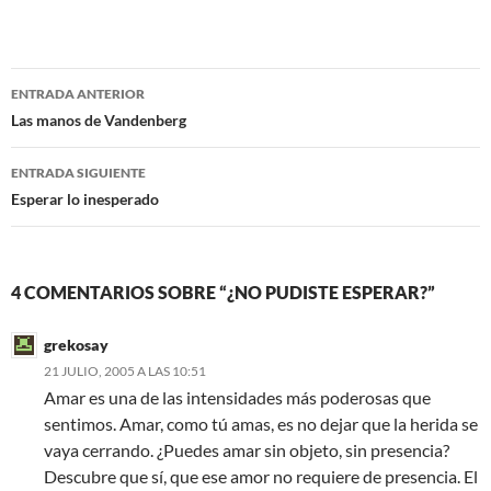
a
w
c
i
e
t
b
t
o
e
Navegación
o
r
ENTRADA ANTERIOR
k
de
Las manos de Vandenberg
entradas
ENTRADA SIGUIENTE
Esperar lo inesperado
4 COMENTARIOS SOBRE “¿NO PUDISTE ESPERAR?”
grekosay
21 JULIO, 2005 A LAS 10:51
Amar es una de las intensidades más poderosas que
sentimos. Amar, como tú amas, es no dejar que la herida se
vaya cerrando. ¿Puedes amar sin objeto, sin presencia?
Descubre que sí, que ese amor no requiere de presencia. El