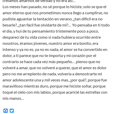
creíamos amarnos de verdad y no era así…
Los meses han pasado, no sé porque lo hiciste, solo se que el
amor eterno que nos prometimos nunca llego a cumplirse, no
pudiste aguantar la tentación en verano, ¿tan difícil era no
besarle?, ¿tan fácil fue olvidarte de mi?… Yo pensaba en ti todo
el día, y huí de tu pensamiento tristemente poco a poco,
desparecí de tu vida como si nada hubiera ocurrido entre
nosotros, éramos jóvenes, nuestro amor era bonito, era
intenso y ya no es, ya no es nada, el amor se ha convertido en
dolor, a ti parece que no te importa y mi corazón por el
contrario se hace cada vez más pequeño… pienso que no
volveré a amar, que no volveré a querer, que el amor es dolor
pero no me arrepiento de nada, volvería a demostrarte mi
amor adolescente una y mil veces mas, ¿por qué?, porque fue
maravilloso mientras duro, porque me hiciste soñar, porque
toqué el cielo con mis labios, porque acaricié las estrellas con
mis manos…
F
T