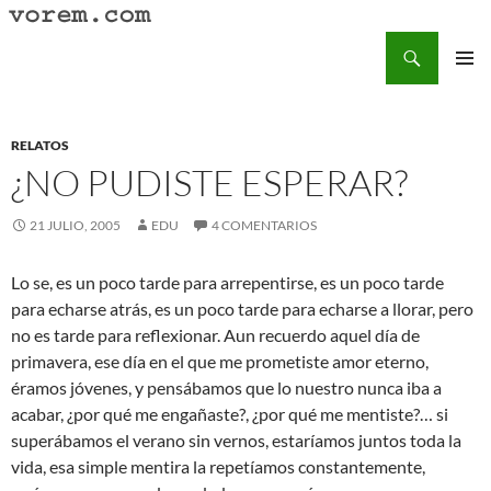
Saltar
al
Buscar
Vorem.com :: poesía, cuentos, relatos
contenido
MENÚ
PRINCI
RELATOS
¿NO PUDISTE ESPERAR?
21 JULIO, 2005
EDU
4 COMENTARIOS
Lo se, es un poco tarde para arrepentirse, es un poco tarde
para echarse atrás, es un poco tarde para echarse a llorar, pero
no es tarde para reflexionar. Aun recuerdo aquel día de
primavera, ese día en el que me prometiste amor eterno,
éramos jóvenes, y pensábamos que lo nuestro nunca iba a
acabar, ¿por qué me engañaste?, ¿por qué me mentiste?… si
superábamos el verano sin vernos, estaríamos juntos toda la
vida, esa simple mentira la repetíamos constantemente,