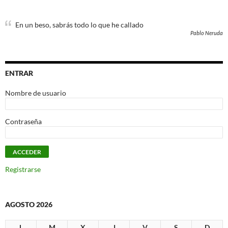
En un beso, sabrás todo lo que he callado
Pablo Neruda
ENTRAR
Nombre de usuario
Contraseña
Registrarse
AGOSTO 2026
L
M
X
J
V
S
D