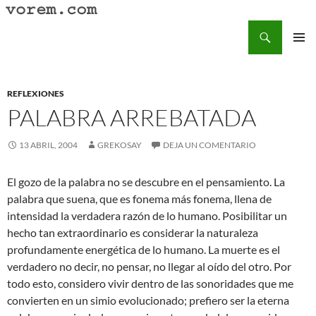
Saltar
al
Buscar
Vorem.com :: poesía, cuentos, relatos
contenido
MENÚ
PRINCI
REFLEXIONES
PALABRA ARREBATADA
13 ABRIL, 2004
GREKOSAY
DEJA UN COMENTARIO
El gozo de la palabra no se descubre en el pensamiento. La
palabra que suena, que es fonema más fonema, llena de
intensidad la verdadera razón de lo humano. Posibilitar un
hecho tan extraordinario es considerar la naturaleza
profundamente energética de lo humano. La muerte es el
verdadero no decir, no pensar, no llegar al oído del otro. Por
todo esto, considero vivir dentro de las sonoridades que me
convierten en un simio evolucionado; prefiero ser la eterna