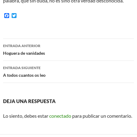
palabra, que sin duda, no es sino otra verdad desconocida.
F
T
a
w
c
i
e
t
b
t
o
e
Navegación
o
r
ENTRADA ANTERIOR
k
de
Hoguera de vanidades
entradas
ENTRADA SIGUIENTE
A todos cuantos os leo
DEJA UNA RESPUESTA
Lo siento, debes estar
conectado
para publicar un comentario.