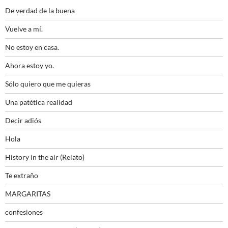
De verdad de la buena
Vuelve a mí.
No estoy en casa.
Ahora estoy yo.
Sólo quiero que me quieras
Una patética realidad
Decir adiós
Hola
History in the air (Relato)
Te extraño
MARGARITAS
confesiones