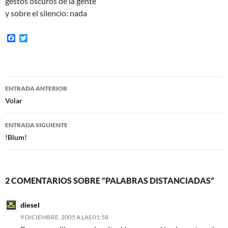
gestos oscuros de la gente
y sobre el silencio: nada
F
T
a
w
c
i
e
t
b
t
o
e
Navegación
o
r
ENTRADA ANTERIOR
k
de
Volar
entradas
ENTRADA SIGUIENTE
!Blum!
2 COMENTARIOS SOBRE “PALABRAS DISTANCIADAS”
diesel
9 DICIEMBRE, 2005 A LAS 01:58