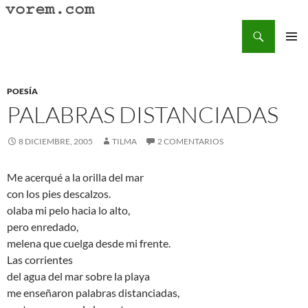
Saltar
al
Buscar
Vorem.com :: poesía, cuentos, relatos
contenido
MENÚ
PRINCI
POESÍA
PALABRAS DISTANCIADAS
8 DICIEMBRE, 2005
TILMA
2 COMENTARIOS
Me acerqué a la orilla del mar
con los pies descalzos.
olaba mi pelo hacia lo alto,
pero enredado,
melena que cuelga desde mi frente.
Las corrientes
del agua del mar sobre la playa
me enseñaron palabras distanciadas,