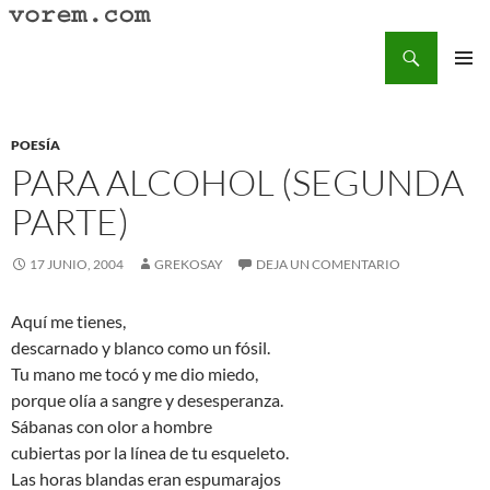
Saltar
al
Buscar
Vorem.com :: poesía, cuentos, relatos
contenido
MENÚ
PRINCI
POESÍA
PARA ALCOHOL (SEGUNDA
PARTE)
17 JUNIO, 2004
GREKOSAY
DEJA UN COMENTARIO
Aquí me tienes,
descarnado y blanco como un fósil.
Tu mano me tocó y me dio miedo,
porque olía a sangre y desesperanza.
Sábanas con olor a hombre
cubiertas por la línea de tu esqueleto.
Las horas blandas eran espumarajos