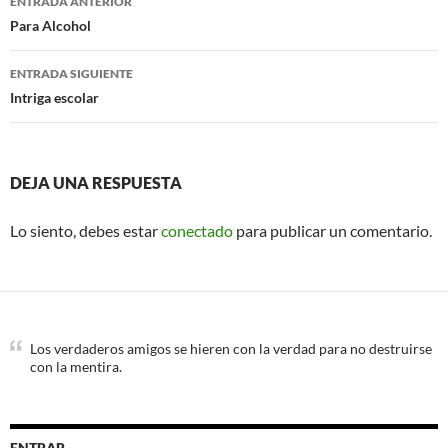
ENTRADA ANTERIOR
k
de
Para Alcohol
entradas
ENTRADA SIGUIENTE
Intriga escolar
DEJA UNA RESPUESTA
Lo siento, debes estar
conectado
para publicar un comentario.
Los verdaderos amigos se hieren con la verdad para no destruirse
con la mentira.
ENTRAR