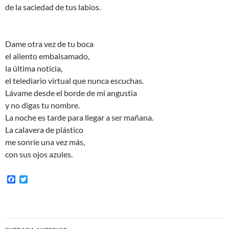
de la saciedad de tus labios.
Dame otra vez de tu boca
el aliento embalsamado,
la última noticia,
el telediario virtual que nunca escuchas.
Lávame desde el borde de mi angustia
y no digas tu nombre.
La noche es tarde para llegar a ser mañana.
La calavera de plástico
me sonríe una vez más,
con sus ojos azules.
F
T
a
w
c
i
e
t
b
t
o
e
Navegación
o
r