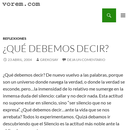
Saltar
al
Buscar
Vorem.com :: poesía, cuentos, relatos
contenido
MENÚ
PRINCI
REFLEXIONES
¿QUÉ DEBEMOS DECIR?
23 ABRIL, 2004
GREKOSAY
DEJA UN COMENTARIO
¿Qué debemos decir? De nuevo vuelvo a las palabras, porque
son un universo donde navega la verdad, o donde la verdad se
esconde, pero…la inmensidad de lo relativo me sumerge en la
inmensa duda del silencio: callar y no decir nada. Esta actitud
no supone estar en silencio, sino “ser silencio que no se
expresa”. ¿Qué debemos decir…ante la vida que se nos
arrebata? Todos lo experimentamos. Quizá debamos ir
descubriendo que el Silencio es la actitud más noble ante la