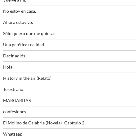
No estoy en casa.
Ahora estoy yo.
Sólo quiero que me quieras
Una patética realidad
Decir adiós
Hola
History in the air (Relato)
Te extraño
MARGARITAS
confesiones
El Molino de Calabria (Novela) -Capítulo 2-
Whatsaap