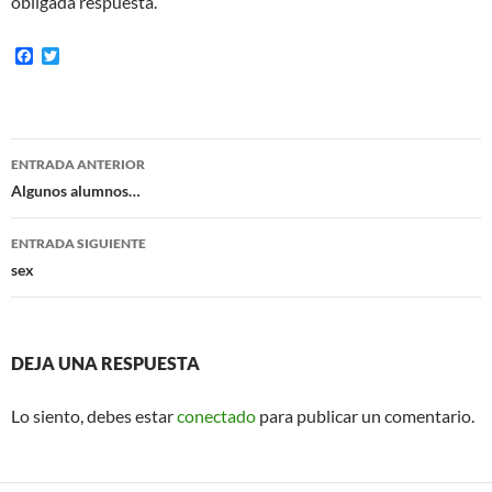
obligada respuesta.
F
T
a
w
c
i
e
t
b
t
o
e
Navegación
o
r
ENTRADA ANTERIOR
k
de
Algunos alumnos…
entradas
ENTRADA SIGUIENTE
sex
DEJA UNA RESPUESTA
Lo siento, debes estar
conectado
para publicar un comentario.