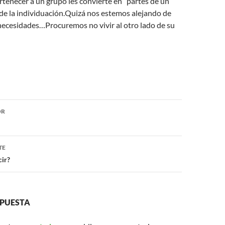
rtenecer a un grupo les convierte en “partes de un
ja de la individuación.Quizá nos estemos alejando de
necesidades…Procuremos no vivir al otro lado de su
ón
OR
TE
ir?
SPUESTA