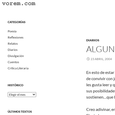
Saltar
al
Buscar
Vorem.com :: poesía, cuentos, relatos
contenido
Portal Literario Independiente
CATEGORÍAS
Poesía
Reflexiones
DIARIOS
Relatos
ALGUN
Diarios
Divulgación
23 ABRIL, 2004
Cuentos
Crítica Literaria
En esto de estar 
de convivir con 
les gusta leer y
HISTÓRICO
sus posibilidades
Histórico
sostienen…que la
Creo adivinar, e
ÚLTIMOS TEXTOS