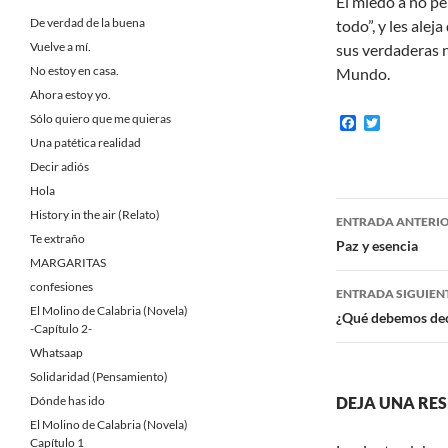
El miedo a no pe
De verdad de la buena
todo”, y les ale
Vuelve a mí.
sus verdaderas 
No estoy en casa.
Mundo.
Ahora estoy yo.
Sólo quiero que me quieras
F
T
a
w
Una patética realidad
c
i
Decir adiós
e
t
b
t
Hola
o
e
Navegaci
History in the air (Relato)
o
r
ENTRADA ANTERI
k
Te extraño
de
Paz y esencia
MARGARITAS
entradas
confesiones
ENTRADA SIGUIEN
El Molino de Calabria (Novela)
¿Qué debemos dec
-Capítulo 2-
Whatsaap
Solidaridad (Pensamiento)
Dónde has ido
DEJA UNA RE
El Molino de Calabria (Novela)
Capítulo 1