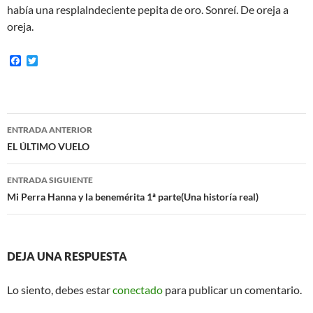
había una resplalndeciente pepita de oro. Sonreí. De oreja a
oreja.
F
T
a
w
c
i
e
t
b
t
o
e
Navegación
o
r
ENTRADA ANTERIOR
k
de
EL ÚLTIMO VUELO
entradas
ENTRADA SIGUIENTE
Mi Perra Hanna y la benemérita 1ª parte(Una historía real)
DEJA UNA RESPUESTA
Lo siento, debes estar
conectado
para publicar un comentario.