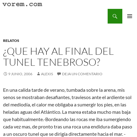
Saltar
al
Buscar
Vorem.com :: poesía, cuentos, relatos
contenido
MENÚ
PRINCI
RELATOS
¿QUE HAY AL FINAL DEL
TUNEL TENEBROSO?
9 JUNIO, 2006
ALEXIS
DEJA UN COMENTARIO
En una calida tarde de verano, tumbada sobre la arena, mis
senos se mostraban desafiantes, traviesos ante el ardiente sol
del mediodía, el calor me obligaba a sumergir los pies, en las
heladas aguas del Atlántico. La marea estaba mucho mas baja
que habitualmente.-Bordeando las rocas me iba sumergiendo
cada vez mas, de pronto tras una roca una endidura daba paso
a un oscuro tunel que se dirigía directamente hacia el mar. -