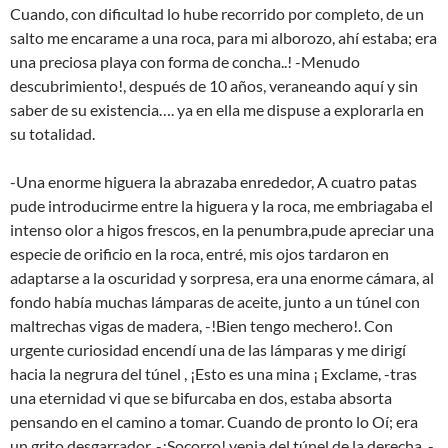
Cuando, con dificultad lo hube recorrido por completo, de un
salto me encarame a una roca, para mi alborozo, ahí estaba; era
una preciosa playa con forma de concha..! -Menudo
descubrimiento!, después de 10 años, veraneando aquí y sin
saber de su existencia…. ya en ella me dispuse a explorarla en
su totalidad.
-Una enorme higuera la abrazaba enrededor, A cuatro patas
pude introducirme entre la higuera y la roca, me embriagaba el
intenso olor a higos frescos, en la penumbra,pude apreciar una
especie de orificio en la roca, entré, mis ojos tardaron en
adaptarse a la oscuridad y sorpresa, era una enorme cámara, al
fondo había muchas lámparas de aceite, junto a un túnel con
maltrechas vigas de madera, -!Bien tengo mechero!. Con
urgente curiosidad encendí una de las lámparas y me dirigí
hacia la negrura del túnel , ¡Esto es una mina ¡ Exclame, -tras
una eternidad vi que se bifurcaba en dos, estaba absorta
pensando en el camino a tomar. Cuando de pronto lo Oí; era
un grito desgarrador, -¡Socorro! venia del túnel de la derecha. -