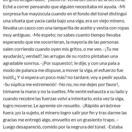
Eché a correr pensando que alguien necesitaba mi ayuda. -Mi
sorpresa fue mayúscula cuando en el fondo del túnel distinguí
una silueta que yacía caída bajo una viga, era un viejo minero,
llevaba un casco con una lamparilla de aceite y vestía con ropas
muy antiguas. -Me espeto; no sabes cuanto tiempo llevaba
esperando que me socorrieran, la mayoría de las personas
salen corriendo cuando oyen mis gritos, o me ven. -¡Tu me
ayudarás!¿ verdad?, las arrugas de su rostro pintaban una
agradable sonrisa. -¡Por supuesto!; le dije, y con una pala a
modo de palanca me dispuse, a mover la viga, el esfuerzo fue
inútil.¿ Y si espera un poco más? no tardaré, voy a pedir ayuda.
-Su súplica me estremeció! -No no, no me dejes por favor!,
tómame la mano y no la sueltes. Me senté exhausta a su lado y
cuando recobre las fuerzas volví a intentarlo, esta vez la viga,
logro moverse. Le apremie sin resuello. -¡Rápido arrástrese
fuera ¡yo la sujeto, el minero logro salir por fin y tras darme las
gracias me entregó algo, envuelto en un grasiento trapo. –
Luego desapareció, comido por la negrura del túnel. -Estaba