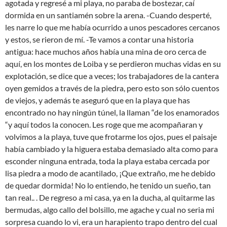
agotada y regresé a mi playa, no paraba de bostezar, caí
dormida en un santiamén sobre la arena. -Cuando desperté,
les narre lo que me había ocurrido a unos pescadores cercanos
y estos, se rieron de mí. -Te vamos a contar una historia
antigua: hace muchos años había una mina de oro cerca de
aquí, en los montes de Loiba y se perdieron muchas vidas en su
explotación, se dice que a veces; los trabajadores de la cantera
oyen gemidos a través de la piedra, pero esto son sólo cuentos
de viejos, y además te aseguró que en la playa que has
encontrado no hay ningún túnel, la llaman “de los enamorados
“y aquí todos la conocen. Les roge que me acompañaran y
volvimos a la playa, tuve que frotarme los ojos, pues el paisaje
había cambiado y la higuera estaba demasiado alta como para
esconder ninguna entrada, toda la playa estaba cercada por
lisa piedra a modo de acantilado, ¡Que extraño, me he debido
de quedar dormida! No lo entiendo, he tenido un sueño, tan
tan real.. . De regreso a mi casa, ya en la ducha, al quitarme las
bermudas, algo callo del bolsillo, me agache y cual no seria mi
sorpresa cuando lo vi, era un harapiento trapo dentro del cual