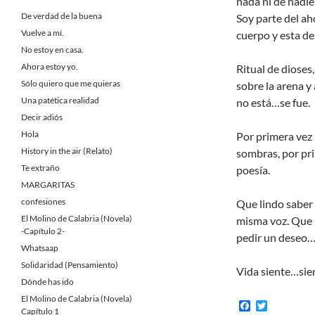
nada ni de nadie
De verdad de la buena
Soy parte del ah
Vuelve a mí.
cuerpo y esta de
No estoy en casa.
Ahora estoy yo.
Ritual de dioses
Sólo quiero que me quieras
sobre la arena y
Una patética realidad
no está…se fue.
Decir adiós
Hola
Por primera vez 
History in the air (Relato)
sombras, por pr
Te extraño
poesía.
MARGARITAS
confesiones
Que lindo saber 
El Molino de Calabria (Novela)
misma voz. Que l
-Capítulo 2-
pedir un deseo…el
Whatsaap
Solidaridad (Pensamiento)
Vida siente…sie
Dónde has ido
El Molino de Calabria (Novela)
F
T
Capítulo 1