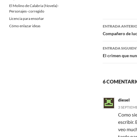
a
w
c
i
El Molino de Calabria (Novela)-
e
t
Personajes- corregido
b
t
Licencia para ensoñar
o
e
Navegaci
o
r
Cómo enlazar ideas
ENTRADA ANTERI
k
de
Compañero de luch
entradas
ENTRADA SIGUIEN
El crimen que nun
6 COMENTARIO
diesel
3 SEPTIEMB
Como sie
escribir.
veo much
tarde pa