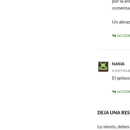
por la ar
comentar
Un abraz
ACCEDE
NASIA
8 SEPTIEMB
El aplauso
ACCEDE
DEJA UNA RE
Lo siento, debes