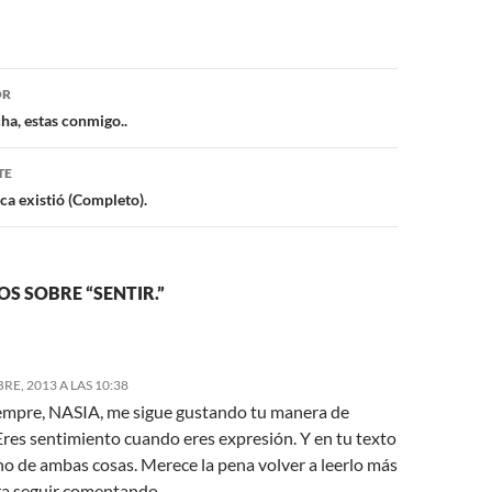
ón
OR
a, estas conmigo..
TE
ca existió (Completo).
S SOBRE “SENTIR.”
RE, 2013 A LAS 10:38
mpre, NASIA, me sigue gustando tu manera de
 Eres sentimiento cuando eres expresión. Y en tu texto
o de ambas cosas. Merece la pena volver a leerlo más
ra seguir comentando.