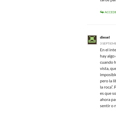
ACCEDE
diesel
3 SEPTIEMB
En el int
hay algo 
cuando ha
vista, que
imposibl
pero la l
la roca”.
es que so
ahora pas
sentir o 