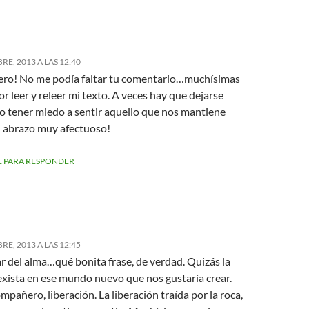
RE, 2013 A LAS 12:40
o! No me podía faltar tu comentario…muchísimas
or leer y releer mi texto. A veces hay que dejarse
no tener miedo a sentir aquello que nos mantiene
n abrazo muy afectuoso!
 PARA RESPONDER
RE, 2013 A LAS 12:45
ar del alma…qué bonita frase, de verdad. Quizás la
exista en ese mundo nuevo que nos gustaría crear.
mpañero, liberación. La liberación traída por la roca,