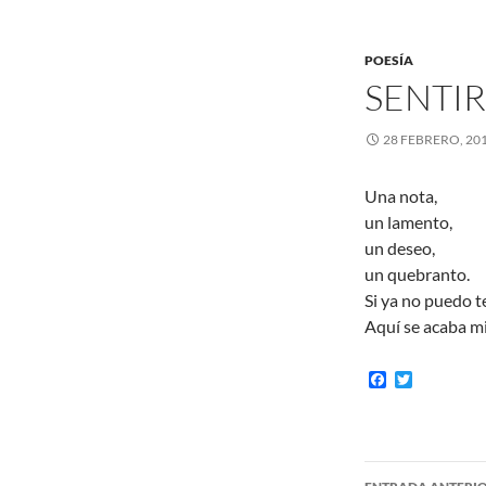
POESÍA
SENTIR
28 FEBRERO, 20
Una nota,
un lamento,
un deseo,
un quebranto.
Si ya no puedo t
Aquí se acaba mi
F
T
a
w
c
i
e
t
b
t
o
e
Navegaci
o
r