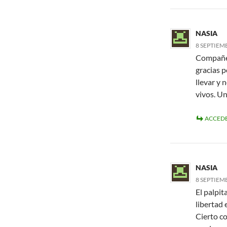
NASIA
8 SEPTIEMB
Compañer
gracias p
llevar y 
vivos. U
ACCEDE
NASIA
8 SEPTIEMB
El palpit
libertad 
Cierto co