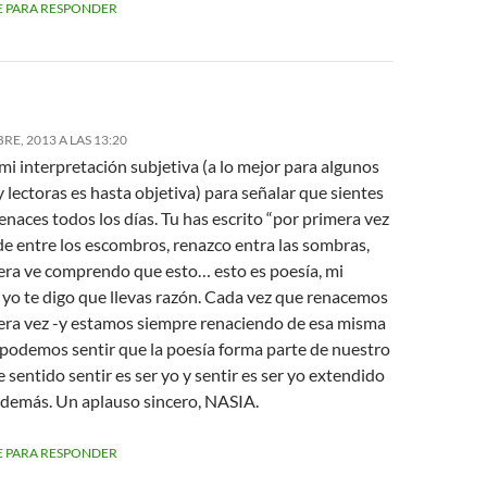
 PARA RESPONDER
RE, 2013 A LAS 13:20
mi interpretación subjetiva (a lo mejor para algunos
y lectoras es hasta objetiva) para señalar que sientes
naces todos los días. Tu has escrito “por primera vez
de entre los escombros, renazco entra las sombras,
era ve comprendo que esto… esto es poesía, mi
 yo te digo que llevas razón. Cada vez que renacemos
era vez -y estamos siempre renaciendo de esa misma
podemos sentir que la poesía forma parte de nuestro
e sentido sentir es ser yo y sentir es ser yo extendido
s demás. Un aplauso sincero, NASIA.
 PARA RESPONDER