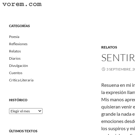
Saltar
al
Buscar
Vorem.com :: poesía, cuentos, relatos
contenido
Portal Literario Independiente
CATEGORÍAS
Poesía
Reflexiones
RELATOS
Relatos
SENTIR
Diarios
Divulgación
3 SEPTIEMBRE, 2
Cuentos
Crítica Literaria
Resuena en mi in
la expresión llam
Mis manos aprend
HISTÓRICO
quisieran venir 
Histórico
grande la nada e
emociones desde 
los suspiros y m
ÚLTIMOS TEXTOS