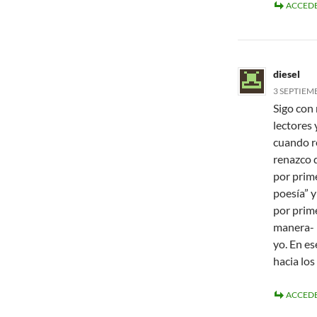
ACCEDE
diesel
3 SEPTIEMB
Sigo con 
lectores 
cuando re
renazco 
por prim
poesía” y
por prim
manera- 
yo. En es
hacia lo
ACCEDE