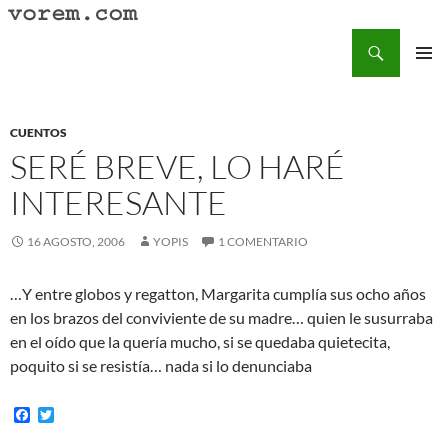
Saltar
al
Buscar
Vorem.com :: poesía, cuentos, relatos
contenido
MENÚ
PRINCI
CUENTOS
SERÉ BREVE, LO HARÉ
INTERESANTE
16 AGOSTO, 2006
YOPIS
1 COMENTARIO
…Y entre globos y regatton, Margarita cumplía sus ocho años
en los brazos del conviviente de su madre… quien le susurraba
en el oído que la quería mucho, si se quedaba quietecita,
poquito si se resistía… nada si lo denunciaba
F
T
a
w
c
i