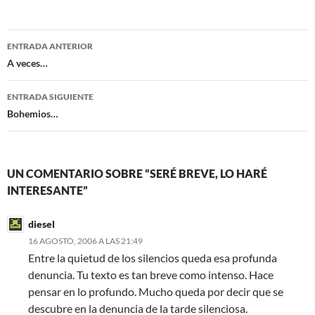
e
t
b
t
o
e
Navegación
o
r
ENTRADA ANTERIOR
k
de
A veces…
entradas
ENTRADA SIGUIENTE
Bohemios…
UN COMENTARIO SOBRE “SERÉ BREVE, LO HARÉ
INTERESANTE”
diesel
16 AGOSTO, 2006 A LAS 21:49
Entre la quietud de los silencios queda esa profunda
denuncia. Tu texto es tan breve como intenso. Hace
pensar en lo profundo. Mucho queda por decir que se
descubre en la denuncia de la tarde silenciosa.