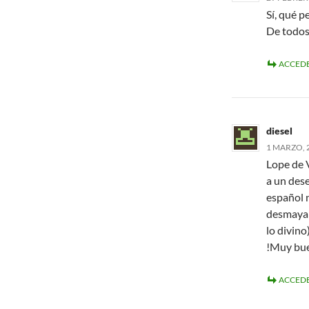
Sí, qué p
De todos
ACCEDE
diesel
1 MARZO, 2
Lope de V
a un dese
español n
desmayar
lo divino
!Muy bue
ACCEDE