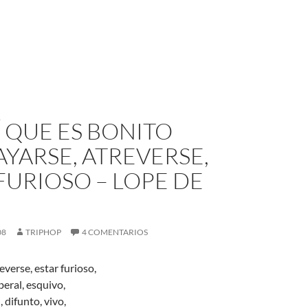
Í QUE ES BONITO
YARSE, ATREVERSE,
FURIOSO – LOPE DE
08
TRIPHOP
4 COMENTARIOS
verse, estar furioso,
iberal, esquivo,
 difunto, vivo,