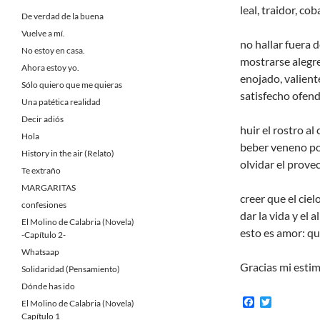
leal, traidor, co
De verdad de la buena
Vuelve a mí.
no hallar fuera d
No estoy en casa.
mostrarse alegre,
Ahora estoy yo.
enojado, valiente
Sólo quiero que me quieras
satisfecho ofend
Una patética realidad
Decir adiós
huir el rostro al
Hola
beber veneno por
History in the air (Relato)
olvidar el prove
Te extraño
MARGARITAS
creer que el ciel
confesiones
dar la vida y el
El Molino de Calabria (Novela)
esto es amor: qu
-Capítulo 2-
Whatsaap
Gracias mi esti
Solidaridad (Pensamiento)
Dónde has ido
F
T
El Molino de Calabria (Novela)
a
w
Capítulo 1