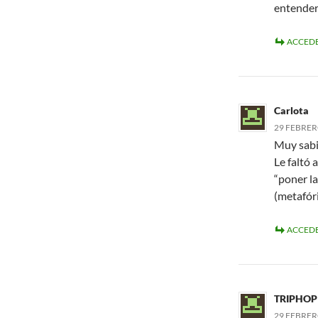
entender
ACCEDE
Carlota
29 FEBRERO
Muy sabi
Le faltó 
“poner la
(metafór
ACCEDE
TRIPHOP
29 FEBRERO