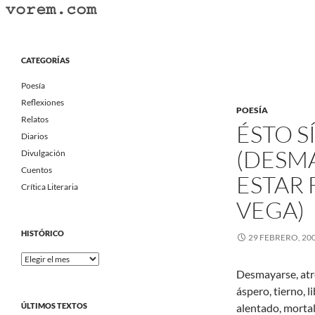
Saltar
al
Buscar
Vorem.com :: poesía, cuentos, relatos
contenido
Portal Literario Independiente
CATEGORÍAS
Poesía
Reflexiones
POESÍA
Relatos
ÉSTO S
Diarios
(DESMA
Divulgación
Cuentos
ESTAR 
Crítica Literaria
VEGA)
HISTÓRICO
29 FEBRERO, 20
Histórico
Desmayarse, atre
áspero, tierno, l
ÚLTIMOS TEXTOS
alentado, mortal,