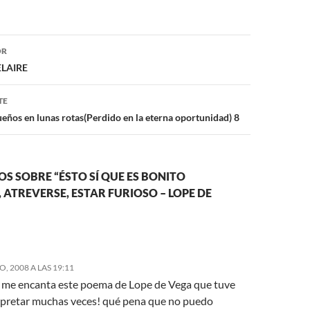
ón
OR
LAIRE
TE
sueños en lunas rotas(Perdido en la eterna oportunidad) 8
S SOBRE “ÉSTO SÍ QUE ES BONITO
 ATREVERSE, ESTAR FURIOSO – LOPE DE
, 2008 A LAS 19:11
!! me encanta este poema de Lope de Vega que tuve
rpretar muchas veces! qué pena que no puedo