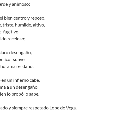
barde y animoso;
el bien centro y reposo,
 triste, humilde, altivo,
, fugitivo,
ido receloso;
 claro desengaño,
 licor suave,
cho, amar el daño;
o en un infierno cabe,
 alma a un desengaño,
ien lo probó lo sabe.
mado y siempre respetado Lope de Vega.