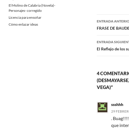
c
i
El Molino de Calabria (Novela)-
e
t
b
t
Personajes- corregido
o
e
Navegaci
Licencia para ensoñar
o
r
ENTRADA ANTERI
k
Cómo enlazar ideas
de
FRASE DE BAUDE
entradas
ENTRADA SIGUIEN
El Reflejo de los 
4 COMENTARIO
(DESMAYARSE,
VEGA)”
ssshhh
29 FEBRERO
. Buag!!
que inte