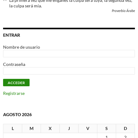
La primera vez que me engañes la culpa será tuya; la segunda vez,
la culpa será mía.
Proverbio Árabe
ENTRAR
Nombre de usuario
Contraseña
Registrarse
AGOSTO 2026
L
M
X
J
V
S
D
1
2