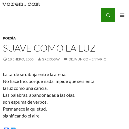
Saltar
al
Buscar
Vorem.com :: poesía, cuentos, relatos
contenido
MENÚ
PRINCI
POESÍA
SUAVE COMO LA LUZ
18 ENERO, 2005
GREKOSAY
DEJA UN COMENTARIO
La tarde se dibuja entre la arena.
No hace frío, porque nada impide que se sienta
la luz como una caricia.
Las palabras, abandonadas a las olas,
son espuma de verbos.
Permanece la quietud,
significando el aire.