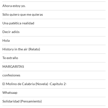
Ahora estoy yo.
Sólo quiero que me quieras
Una patética realidad
Decir adiós
Hola
History in the air (Relato)
Te extraño
MARGARITAS
confesiones
El Molino de Calabria (Novela) -Capítulo 2-
Whatsaap
Solidaridad (Pensamiento)