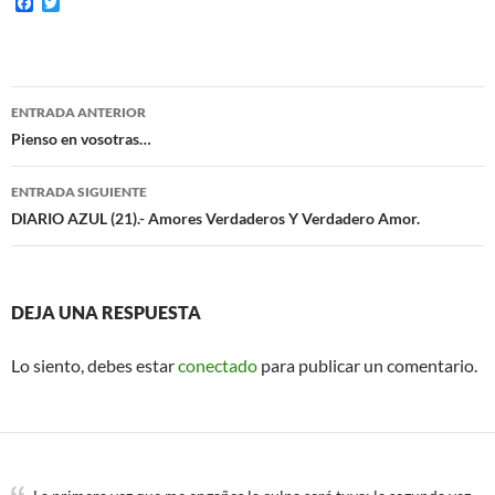
F
T
a
w
c
i
e
t
b
t
o
e
Navegación
o
r
ENTRADA ANTERIOR
k
de
Pienso en vosotras…
entradas
ENTRADA SIGUIENTE
DIARIO AZUL (21).- Amores Verdaderos Y Verdadero Amor.
DEJA UNA RESPUESTA
Lo siento, debes estar
conectado
para publicar un comentario.