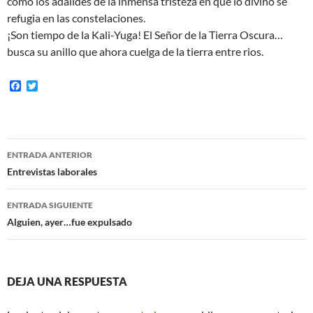
como los adalides de la inmensa tristeza en que lo divino se
refugia en las constelaciones.
¡Son tiempo de la Kali-Yuga! El Señor de la Tierra Oscura…
busca su anillo que ahora cuelga de la tierra entre rios.
F
T
a
w
c
i
e
t
b
t
o
e
Navegación
o
r
ENTRADA ANTERIOR
k
de
Entrevistas laborales
entradas
ENTRADA SIGUIENTE
Alguien, ayer…fue expulsado
DEJA UNA RESPUESTA