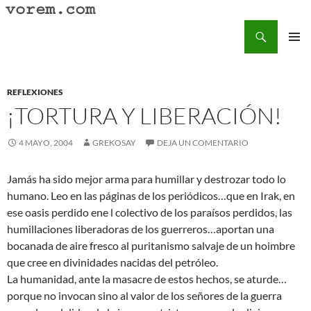
Saltar
al
Buscar
Vorem.com :: poesía, cuentos, relatos
contenido
MENÚ
PRINCI
REFLEXIONES
¡TORTURA Y LIBERACIÓN!
4 MAYO, 2004
GREKOSAY
DEJA UN COMENTARIO
Jamás ha sido mejor arma para humillar y destrozar todo lo
humano. Leo en las páginas de los periódicos…que en Irak, en
ese oasis perdido ene l colectivo de los paraísos perdidos, las
humillaciones liberadoras de los guerreros…aportan una
bocanada de aire fresco al puritanismo salvaje de un hoimbre
que cree en divinidades nacidas del petróleo.
La humanidad, ante la masacre de estos hechos, se aturde…
porque no invocan sino al valor de los señores de la guerra