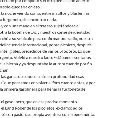
 cerrado por completo y el otro demasiado abierto. -
n solo quedaría en eso.
la noche viendo como, entre insultos y blasfemias
la furgoneta, sin encontrar nada.
ió y con una mano en el trasero sujetándose el
 otra la botella de Dic y nuestros carné de identidad
archó a su vehiculo para confirmar por radio, nuestra
 delincuencia internacional, pobre picoleto, después
inteligibles, precedidos de varios SI Sr. Si Sr. Lo que
rgento. Volvió a nuestro lado. Estábamos sentados
re la hierba y ya despuntaba la aurora cuando por fin
char.
 las ganas de conocer, más en profundidad esas
 así que pensamos en volver al foro cuanto antes, y por
la primera gasolinera para llenar la furgoneta de
 el gasolinero, que en ese preciso momento
el Land Rober de los picoletos, exclamo; adiós
ontó con pasión, su propia aventura con la benemérita.