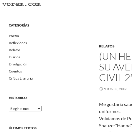
Saltar
al
Buscar
Vorem.com :: poesía, cuentos, relatos
contenido
Portal Literario Independiente
CATEGORÍAS
Poesía
Reflexiones
RELATOS
Relatos
(UN H
Diarios
SU AVE
Divulgación
Cuentos
CIVIL 2
Crítica Literaria
9 JUNIO, 2006
HISTÓRICO
Me gustaría saber
Histórico
uniformes.
Volvíamos de Pu
Snauzer”Hanna”,l
ÚLTIMOS TEXTOS