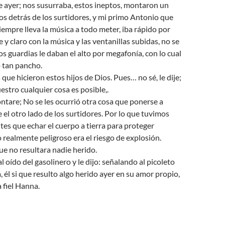
 ayer; nos susurraba, estos ineptos, montaron un
os detrás de los surtidores, y mi primo Antonio que
siempre lleva la música a todo meter, iba rápido por
 y claro con la música y las ventanillas subidas, no se
os guardias le daban el alto por megafonía, con lo cual
 tan pancho.
que hicieron estos hijos de Dios. Pues… no sé, le dije;
estro cualquier cosa es posible,.
ontare; No se les ocurrió otra cosa que ponerse a
e el otro lado de los surtidores. Por lo que tuvimos
tes que echar el cuerpo a tierra para proteger
o realmente peligroso era el riesgo de explosión.
ue no resultara nadie herido.
l oído del gasolinero y le dijo: señalando al picoleto
, él si que resulto algo herido ayer en su amor propio,
 fiel Hanna.