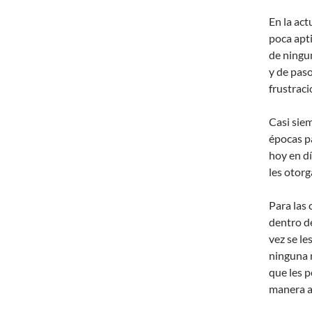
En la act
poca apt
de ningun
y de pas
frustraci
Casi sie
épocas p
hoy en d
les otorg
Para las 
dentro de
vez se le
ninguna 
que les p
manera a