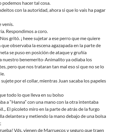
o podemos hacer tal cosa.
eitos con la autoridad, ahora si que lo vais ha pagar
 venís.
a. Respondimos a coro.
 Nos gritó. ¡ heee sujetar a ese perro que me quiere
 que observaba la escena agazapada en la parte de
oneta se puso en posición de ataque y gruñía
a nuestro benemerito-Animalito ya odiaba los
es, pero que nos trataran tan mal eso si que no se lo
ie.
sujete por el collar, mientras Juan sacaba los papeles
que todo lo que lleva en su bolso
aba a “Hanna” con una mano con la otra intentaba
.,. El picoleto miro en la parte de atrás de la furgo
lla delantera y metiendo la mano debajo de una bolsa
;
 prueba! Vds. vienen de Marruecos y seguro que traen