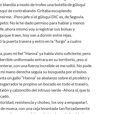
o blandía a modo de trofeo una botella de güisqui
üisqui de contrabando. Gritaba escupiendo
eírme. -Pero jefe si el güisqui DIC es, de Segovia.
petó: No le he dado permiso para hablar y menos
fe, ahora mismo voy a registrar sus bolsas y
ga que traen, hoy van a dormir entre rejas.
 la puerta trasera y entro en la “furgo” a cuatro
a, pues mi fiel “Hanna” ya había visto suficiente, pero
errible uniformado entrara en su territorio, ¡eso si
 enterar, con una fuerza increíble se me soltó. No pude
 mi mano derecha seguía su búsqueda por el bolso.
ta un gallo “Hanna” se abalanzo sobre el picoleto y
desgarrador le propino un bocado en todo el trasero,
alón y calzoncillo del intruso verde -Ahora sí, que lo
cado.
utoridad, resistencia y choteo, !os voy a empapelar!.
 de mueca, con una ceja levantada tan forzadamente