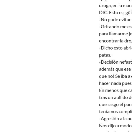
droga, en la man
DIC. Esto es; g
-No pude evitar r
-Gritando me es
para llamarme je
encontrar la dro
-Dicho esto abrió
patas.
-Decisión nefast
además que ese t
que no! Se iba a
hacer nada pues
En menos que can
tras un aullido 
que rasgo el pant
teníamos compli
-Agresión a la a
Nos dijo a modo