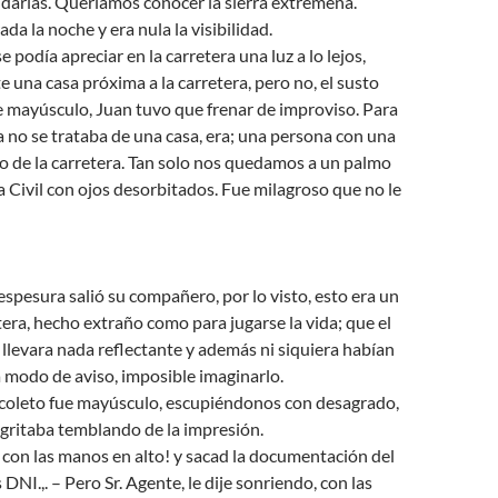
darias. Queríamos conocer la sierra extremeña.
da la noche y era nula la visibilidad.
e podía apreciar en la carretera una luz a lo lejos,
una casa próxima a la carretera, pero no, el susto
e mayúsculo, Juan tuvo que frenar de improviso. Para
 no se trataba de una casa, era; una persona con una
o de la carretera. Tan solo nos quedamos a un palmo
 Civil con ojos desorbitados. Fue milagroso que no le
espesura salió su compañero, por lo visto, esto era un
tera, hecho extraño como para jugarse la vida; que el
 llevara nada reflectante y además ni siquiera habían
 modo de aviso, imposible imaginarlo.
picoleto fue mayúsculo, escupiéndonos con desagrado,
 gritaba temblando de la impresión.
e con las manos en alto! y sacad la documentación del
DNI.,. – Pero Sr. Agente, le dije sonriendo, con las