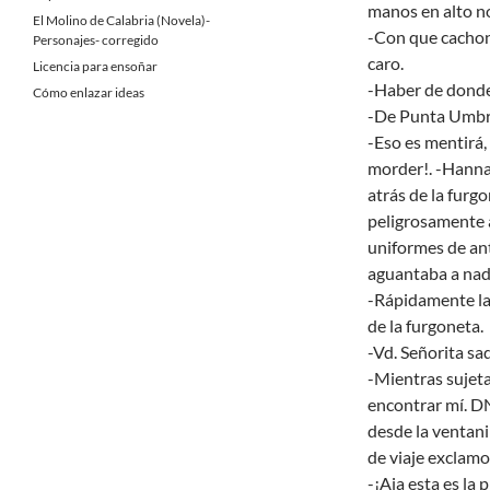
manos en alto n
El Molino de Calabria (Novela)-
-Con que cachond
Personajes- corregido
caro.
Licencia para ensoñar
-Haber de donde
Cómo enlazar ideas
-De Punta Umbrí
-Eso es mentirá,
morder!. -Hanna
atrás de la furg
peligrosamente 
uniformes de ant
aguantaba a nad
-Rápidamente la 
de la furgoneta.
-Vd. Señorita sa
-Mientras sujet
encontrar mí. DNI
desde la ventani
de viaje exclamo
-¡Aja esta es la