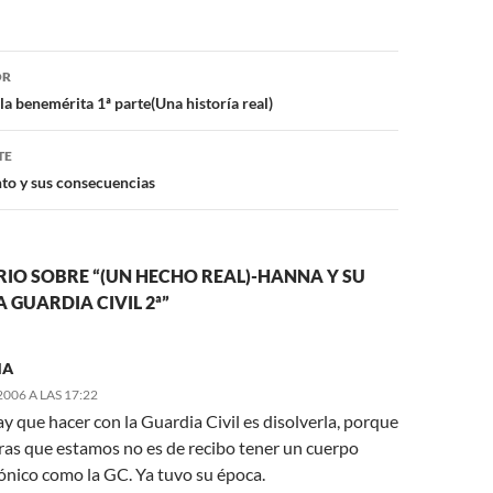
ón
OR
a benemérita 1ª parte(Una historía real)
TE
nto y sus consecuencias
IO SOBRE “(UN HECHO REAL)-HANNA Y SU
 GUARDIA CIVIL 2ª”
NA
2006 A LAS 17:22
y que hacer con la Guardia Civil es disolverla, porque
uras que estamos no es de recibo tener un cuerpo
nico como la GC. Ya tuvo su época.