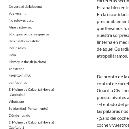
carreteras secun
De verdad de la buena
Estaba bien entra
Vuelve a mí.
En la oscuridad s
No estoy en casa.
presumiblemente 
Ahora estoy yo.
que llevamos fu
Sólo quiero que me quieras
nuestra sorpresa
Una patética realidad
linterna en medi
Decir adiós
de aquel Guardia
Hola
atropelláramos.
History in the air (Relato)
Te extraño
MARGARITAS
De pronto de la 
confesiones
control de carre
El Molino de Calabria (Novela)
Guardia Civil no
-Capítulo 2-
puesto pivotes a
Whatsaap
-El enfado del 
Solidaridad (Pensamiento)
las palabras nos
Dónde has ido
-¡Salid del coch
El Molino de Calabria (Novela)
coche y vuestros 
Capítulo 1