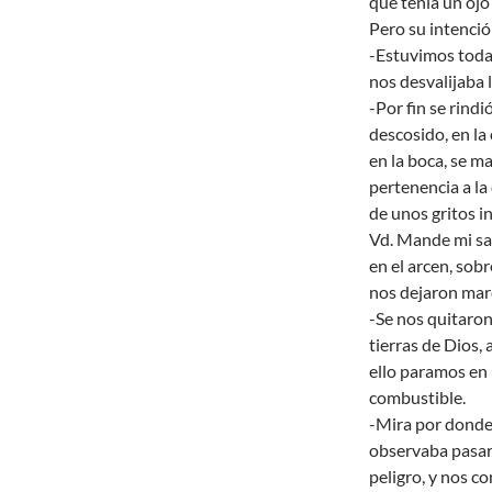
que tenía un ojo
Pero su intenció
-Estuvimos toda 
nos desvalijaba 
-Por fin se rind
descosido, en la
en la boca, se m
pertenencia a la
de unos gritos in
Vd. Mande mi sa
en el arcen, sob
nos dejaron mar
-Se nos quitaron
tierras de Dios,
ello paramos en 
combustible.
-Mira por donde
observaba pasar 
peligro, y nos c