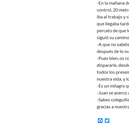
-En la mañana de
control, 20 metr
iba al trabajo y 
que llegaba tarde
percato de que l
siguió su camino
-A que no sabéis 
después de lo nu
-Pues bien, os c
dispararle, desd
todos los presen
nuestra vida, y l
-Es un milagro q
-Juan se acerco a
-Sabes coleguilla
gracias a nuestra
F
T
a
w