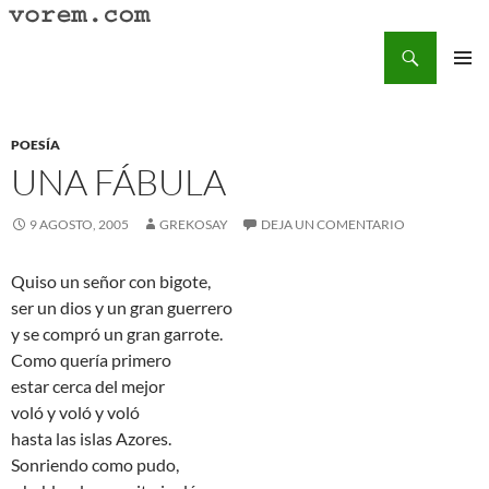
Saltar
al
Buscar
Vorem.com :: poesía, cuentos, relatos
contenido
MENÚ
PRINCI
POESÍA
UNA FÁBULA
9 AGOSTO, 2005
GREKOSAY
DEJA UN COMENTARIO
Quiso un señor con bigote,
ser un dios y un gran guerrero
y se compró un gran garrote.
Como quería primero
estar cerca del mejor
voló y voló y voló
hasta las islas Azores.
Sonriendo como pudo,