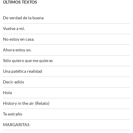
ÚLTIMOS TEXTOS
De verdad de la buena
Vuelve a mí.
No estoy en casa.
Ahora estoy yo.
Sólo quiero que me quieras
Una patética realidad
Decir adiós
Hola
History in the air (Relato)
Te extraño
MARGARITAS