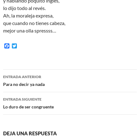
y hablando poquito inglés,
lo dijo todo al revés.
Ah, la moraleja expresa,
que cuando no tienes cabeza,
mejor una olla spressss…
F
T
a
w
c
i
e
t
b
t
o
e
Navegación
o
r
ENTRADA ANTERIOR
k
de
Para no decir ya nada
entradas
ENTRADA SIGUIENTE
Lo duro de ser congruente
DEJA UNA RESPUESTA