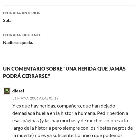
b
t
o
e
Navegación
o
r
ENTRADA ANTERIOR
k
de
Sola
entradas
ENTRADA SIGUIENTE
Nadie se queda.
UN COMENTARIO SOBRE “UNA HERIDA QUE JAMÁS
PODRÁ CERRARSE.”
diesel
31 MAYO, 2006 A LAS 05:19
Y es que hay heridas, compañero, que han dejado
demasiada huella en la historia humana. Pedir perdón a
esas páginas (y las hay muchas y de muchos colores a lo
largo de la historia pero siempre con los ribetes negros de
la muerte) no es ya suficiente. Lo único que podemos