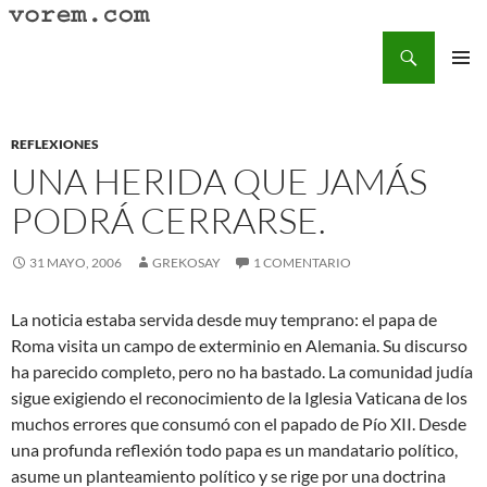
Saltar
al
Buscar
Vorem.com :: poesía, cuentos, relatos
contenido
MENÚ
PRINCI
REFLEXIONES
UNA HERIDA QUE JAMÁS
PODRÁ CERRARSE.
31 MAYO, 2006
GREKOSAY
1 COMENTARIO
La noticia estaba servida desde muy temprano: el papa de
Roma visita un campo de exterminio en Alemania. Su discurso
ha parecido completo, pero no ha bastado. La comunidad judía
sigue exigiendo el reconocimiento de la Iglesia Vaticana de los
muchos errores que consumó con el papado de Pío XII. Desde
una profunda reflexión todo papa es un mandatario político,
asume un planteamiento político y se rige por una doctrina