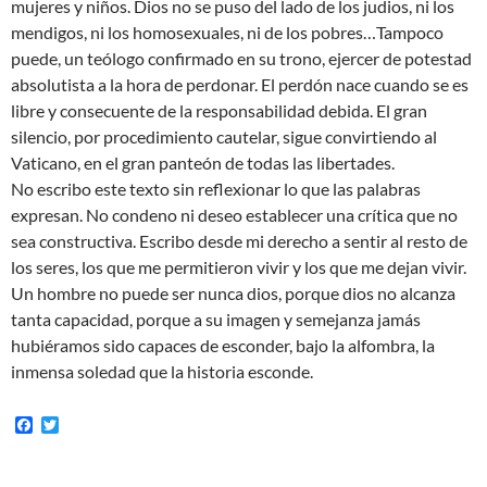
mujeres y niños. Dios no se puso del lado de los judios, ni los
mendigos, ni los homosexuales, ni de los pobres…Tampoco
puede, un teólogo confirmado en su trono, ejercer de potestad
absolutista a la hora de perdonar. El perdón nace cuando se es
libre y consecuente de la responsabilidad debida. El gran
silencio, por procedimiento cautelar, sigue convirtiendo al
Vaticano, en el gran panteón de todas las libertades.
No escribo este texto sin reflexionar lo que las palabras
expresan. No condeno ni deseo establecer una crítica que no
sea constructiva. Escribo desde mi derecho a sentir al resto de
los seres, los que me permitieron vivir y los que me dejan vivir.
Un hombre no puede ser nunca dios, porque dios no alcanza
tanta capacidad, porque a su imagen y semejanza jamás
hubiéramos sido capaces de esconder, bajo la alfombra, la
inmensa soledad que la historia esconde.
F
T
a
w
c
i
e
t