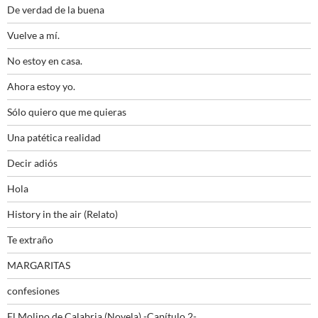
De verdad de la buena
Vuelve a mí.
No estoy en casa.
Ahora estoy yo.
Sólo quiero que me quieras
Una patética realidad
Decir adiós
Hola
History in the air (Relato)
Te extraño
MARGARITAS
confesiones
El Molino de Calabria (Novela) -Capítulo 2-