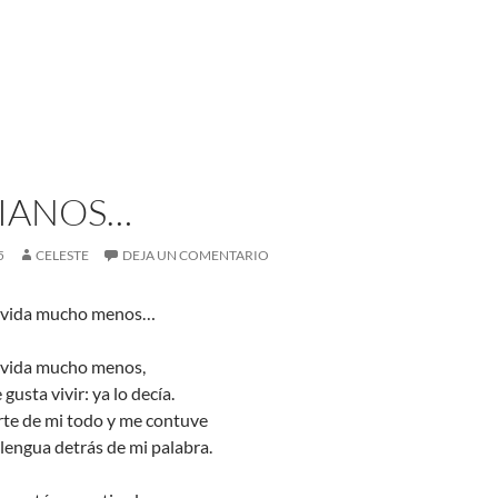
JIANOS…
5
CELESTE
DEJA UN COMENTARIO
a vida mucho menos…
 vida mucho menos,
usta vivir: ya lo decía.
rte de mi todo y me contuve
 lengua detrás de mi palabra.