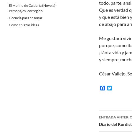
todo, parte, ansia
El Molino de Calabria (Novela)-
Que es verdad qu
Personajes- corregido
y que está bien 
Licencia para ensoñar
de abajo para ar
Cómo enlazar ideas
Me gustará vivir 
porque, como iba
¡tánta vida y ja
y siempre, much
César Vallejo, 
F
T
a
w
c
i
e
t
b
t
o
e
Navegaci
o
r
ENTRADA ANTERI
k
de
Diario del Kurdis