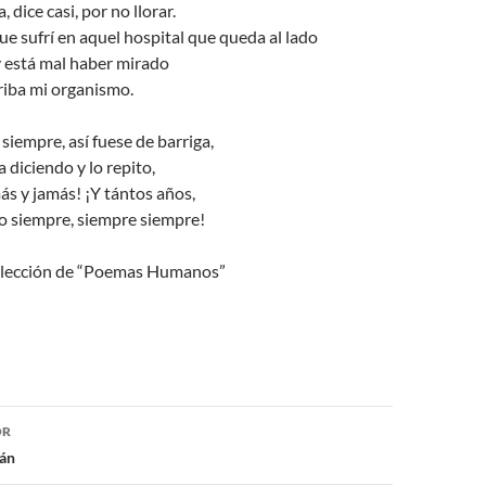
, dice casi, por no llorar.
e sufrí en aquel hospital que queda al lado
y está mal haber mirado
riba mi organismo.
siempre, así fuese de barriga,
 diciendo y lo repito,
más y jamás! ¡Y tántos años,
o siempre, siempre siempre!
Selección de “Poemas Humanos”
ón
OR
tán