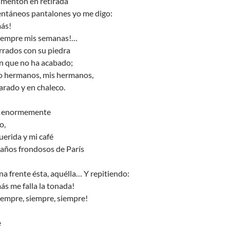
 mentón en retirada
ntáneos pantalones yo me digo:
más!
siempre mis semanas!…
rrados con su piedra
rón que no ha acabado;
o hermanos, mis hermanos,
 parado y en chaleco.
da enormemente
o,
erida y mi café
taños frondosos de París
una frente ésta, aquélla… Y repitiendo:
más me falla la tonada!
iempre, siempre, siempre!
e