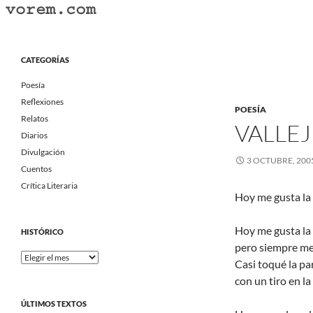
Saltar
al
Buscar
Vorem.com :: poesía, cuentos, relatos
contenido
Portal Literario Independiente
CATEGORÍAS
Poesía
Reflexiones
POESÍA
Relatos
VALLE
Diarios
Divulgación
3 OCTUBRE, 200
Cuentos
Crítica Literaria
Hoy me gusta l
Hoy me gusta la
HISTÓRICO
pero siempre me g
Histórico
Casi toqué la pa
con un tiro en la
ÚLTIMOS TEXTOS