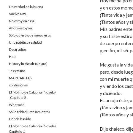
Hoy me palpo el
De verdad de la buena
y en estos mome
Vuelve a mí.
¡Tánta vida y ja
No estoy en casa.
¡Tántos años y 
Ahora estoy yo.
Mis padres ente
Sólo quiero que me quieras
y su triste esti
Una patética realidad
de cuerpo enter
Decir adiós
y, en fin, mi sér
Hola
History in the air (Relato)
Me gusta la vi
Te extraño
pero, desde lueg
MARGARITAS
con mi muerte qu
confesiones
y viendo los cas
El Molino de Calabria (Novela)
y diciendo:
-Capítulo 2-
Es un ojo éste; 
Whatsaap
¡Tánta vida y ja
Solidaridad (Pensamiento)
¡Tántos años y s
Dónde has ido
El Molino de Calabria (Novela)
Dije chaleco, dij
Capítulo 1