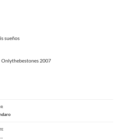
is sueños
© Onlythebestones 2007
ón
OR
Ondaro
TE
n…