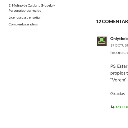
El Molino de Calabria (Novela)-
Personajes- corregido
Licencia para ensoñar
12 COMENTAR
Cómo enlazar ideas
Onlytheb
19 OCTUBRE
Inconsci
PS. Estar
propios 
“Vorem” a
Gracias
ACCEDE