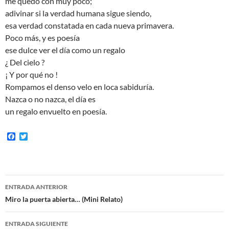
me quedo con muy poco;
adivinar si la verdad humana sigue siendo,
esa verdad constatada en cada nueva primavera.
Poco más, y es poesía
ese dulce ver el día como un regalo
¿ Del cielo ?
¡ Y por qué no !
Rompamos el denso velo en loca sabiduría.
Nazca o no nazca, el día es
un regalo envuelto en poesía.
F
T
a
w
c
i
e
t
b
t
o
e
Navegación
o
r
ENTRADA ANTERIOR
k
de
Miro la puerta abierta… (Mini Relato)
entradas
ENTRADA SIGUIENTE