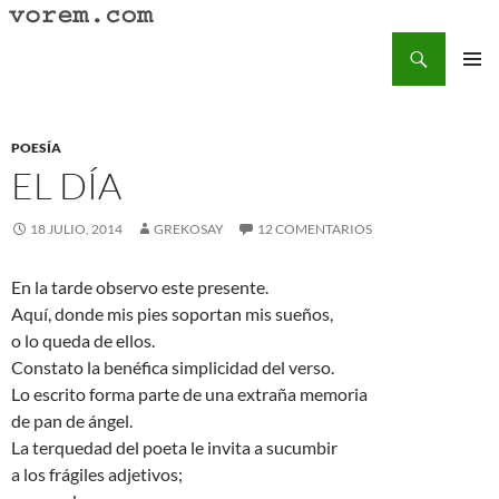
Saltar
al
Buscar
Vorem.com :: poesía, cuentos, relatos
contenido
MENÚ
PRINCI
POESÍA
EL DÍA
18 JULIO, 2014
GREKOSAY
12 COMENTARIOS
En la tarde observo este presente.
Aquí, donde mis pies soportan mis sueños,
o lo queda de ellos.
Constato la benéfica simplicidad del verso.
Lo escrito forma parte de una extraña memoria
de pan de ángel.
La terquedad del poeta le invita a sucumbir
a los frágiles adjetivos;