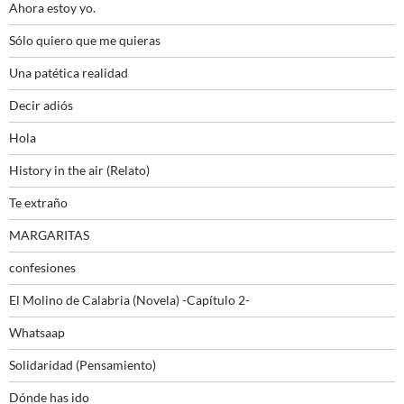
Ahora estoy yo.
Sólo quiero que me quieras
Una patética realidad
Decir adiós
Hola
History in the air (Relato)
Te extraño
MARGARITAS
confesiones
El Molino de Calabria (Novela) -Capítulo 2-
Whatsaap
Solidaridad (Pensamiento)
Dónde has ido