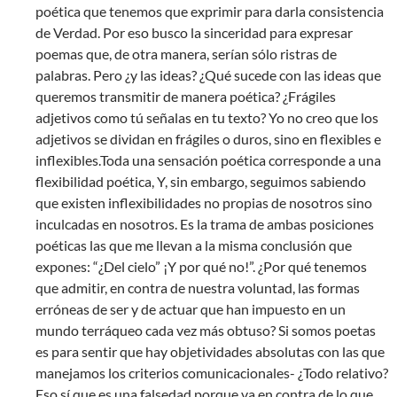
poética que tenemos que exprimir para darla consistencia
de Verdad. Por eso busco la sinceridad para expresar
poemas que, de otra manera, serían sólo ristras de
palabras. Pero ¿y las ideas? ¿Qué sucede con las ideas que
queremos transmitir de manera poética? ¿Frágiles
adjetivos como tú señalas en tu texto? Yo no creo que los
adjetivos se dividan en frágiles o duros, sino en flexibles e
inflexibles.Toda una sensación poética corresponde a una
flexibilidad poética, Y, sin embargo, seguimos sabiendo
que existen inflexibilidades no propias de nosotros sino
inculcadas en nosotros. Es la trama de ambas posiciones
poéticas las que me llevan a la misma conclusión que
expones: “¿Del cielo” ¡Y por qué no!”. ¿Por qué tenemos
que admitir, en contra de nuestra voluntad, las formas
erróneas de ser y de actuar que han impuesto en un
mundo terráqueo cada vez más obtuso? Si somos poetas
es para sentir que hay objetividades absolutas con las que
manejamos los criterios comunicacionales- ¿Todo relativo?
Eso sí que es una falsedad porque va en contra de lo que