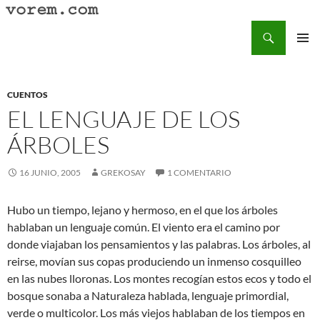
Saltar
al
Buscar
Vorem.com :: poesía, cuentos, relatos
contenido
MENÚ
PRINCI
CUENTOS
EL LENGUAJE DE LOS
ÁRBOLES
16 JUNIO, 2005
GREKOSAY
1 COMENTARIO
Hubo un tiempo, lejano y hermoso, en el que los árboles
hablaban un lenguaje común. El viento era el camino por
donde viajaban los pensamientos y las palabras. Los árboles, al
reirse, movían sus copas produciendo un inmenso cosquilleo
en las nubes lloronas. Los montes recogían estos ecos y todo el
bosque sonaba a Naturaleza hablada, lenguaje primordial,
verde o multicolor. Los más viejos hablaban de los tiempos en