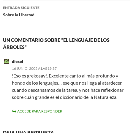
entradas
ENTRADA SIGUIENTE
Sobre la LIbertad
UN COMENTARIO SOBRE “EL LENGUAJE DE LOS
ÁRBOLES”
diesel
16 JUNIO, 2005 A LAS 19:37
!Eso es grekosay!. Excelente canto al más profundo y
hondo de los lenguajes… ese que nos llega al atardecer,
cuando descansamos de la tarea, y nos hace reflexionar
sobre cuán grande es el diccionario de la Naturaleza.
ACCEDE PARA RESPONDER
DEJA UNA RESPUESTA