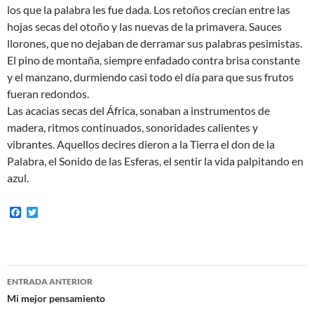
los que la palabra les fue dada. Los retoños crecían entre las
hojas secas del otoño y las nuevas de la primavera. Sauces
llorones, que no dejaban de derramar sus palabras pesimistas.
El pino de montaña, siempre enfadado contra brisa constante
y el manzano, durmiendo casi todo el día para que sus frutos
fueran redondos.
Las acacias secas del África, sonaban a instrumentos de
madera, ritmos continuados, sonoridades calientes y
vibrantes. Aquellos decires dieron a la Tierra el don de la
Palabra, el Sonido de las Esferas, el sentir la vida palpitando en
azul.
F
T
a
w
c
i
e
t
b
t
o
e
Navegación
o
r
ENTRADA ANTERIOR
k
de
Mi mejor pensamiento