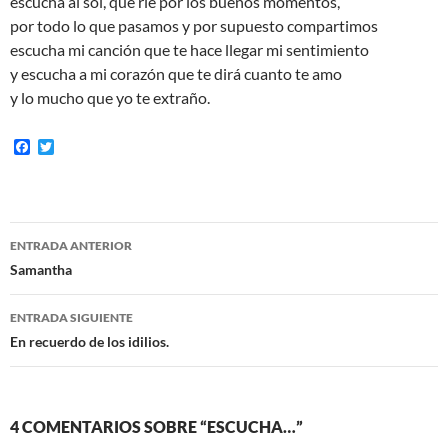
escucha al sol, que rie por los buenos momentos,
por todo lo que pasamos y por supuesto compartimos
escucha mi canción que te hace llegar mi sentimiento
y escucha a mi corazón que te dirá cuanto te amo
y lo mucho que yo te extraño.
F
T
a
w
c
i
e
t
b
t
o
e
Navegación
o
r
ENTRADA ANTERIOR
k
de
Samantha
entradas
ENTRADA SIGUIENTE
En recuerdo de los idilios.
4 COMENTARIOS SOBRE “ESCUCHA…”