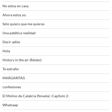
No estoy en casa.
Ahora estoy yo.
Sólo quiero que me quieras
Una patética realidad
Decir adiós
Hola
History in the air (Relato)
Te extraño
MARGARITAS
confesiones
El Molino de Calabria (Novela) -Capítulo 2-
Whatsaap