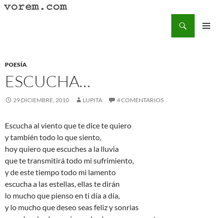
Saltar
al
Buscar
Vorem.com :: poesía, cuentos, relatos
contenido
MENÚ
PRINCI
POESÍA
ESCUCHA…
29 DICIEMBRE, 2010
LUPITA
4 COMENTARIOS
Escucha al viento que te dice te quiero
y también todo lo que siento,
hoy quiero que escuches a la lluvia
que te transmitirá todo mi sufrimiento,
y de este tiempo todo mi lamento
escucha a las estellas, ellas te dirán
lo mucho que pienso en ti día a día,
y lo mucho que deseo seas feliz y sonrias