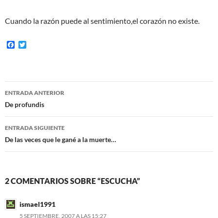
Cuando la razón puede al sentimiento,el corazón no existe.
F
T
a
w
c
i
e
t
b
t
o
e
Navegación
o
r
ENTRADA ANTERIOR
k
de
De profundis
entradas
ENTRADA SIGUIENTE
De las veces que le gané a la muerte…
2 COMENTARIOS SOBRE “ESCUCHA”
ismael1991
5 SEPTIEMBRE, 2007 A LAS 15:27