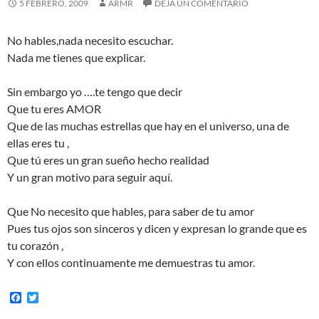
5 FEBRERO, 2009
ARMR
DEJA UN COMENTARIO
No hables,nada necesito escuchar.
Nada me tienes que explicar.
Sin embargo yo ….te tengo que decir
Que tu eres AMOR
Que de las muchas estrellas que hay en el universo, una de
ellas eres tu ,
Que tú eres un gran sueño hecho realidad
Y un gran motivo para seguir aquí.
Que No necesito que hables, para saber de tu amor
Pues tus ojos son sinceros y dicen y expresan lo grande que es
tu corazón ,
Y con ellos continuamente me demuestras tu amor.
F
T
a
w