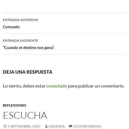
c
i
e
t
b
t
o
e
Navegación
o
r
ENTRADA ANTERIOR
k
de
Consuelo
entradas
ENTRADA SIGUIENTE
“Cuando el destino nos gana”.
DEJA UNA RESPUESTA
Lo siento, debes estar
conectado
para publicar un comentario.
REFLEXIONES
ESCUCHA
5 SEPTIEMBRE, 2007
GANESHA
2 COMENTARIOS