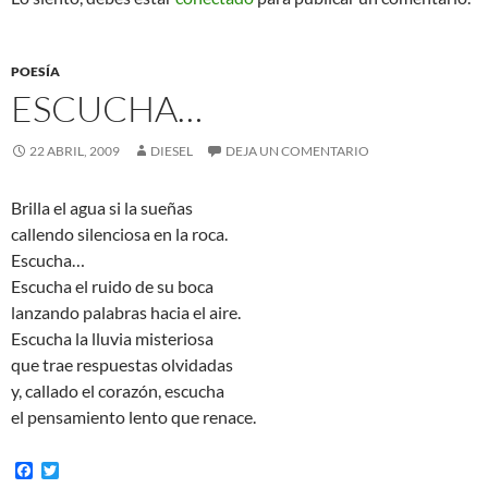
POESÍA
ESCUCHA…
22 ABRIL, 2009
DIESEL
DEJA UN COMENTARIO
Brilla el agua si la sueñas
callendo silenciosa en la roca.
Escucha…
Escucha el ruido de su boca
lanzando palabras hacia el aire.
Escucha la lluvia misteriosa
que trae respuestas olvidadas
y, callado el corazón, escucha
el pensamiento lento que renace.
F
T
a
w