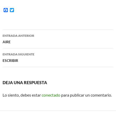
F
T
a
w
c
i
e
t
b
t
o
e
Navegación
o
r
ENTRADA ANTERIOR
k
de
AIRE
entradas
ENTRADA SIGUIENTE
ESCRIBIR
DEJA UNA RESPUESTA
Lo siento, debes estar
conectado
para publicar un comentario.