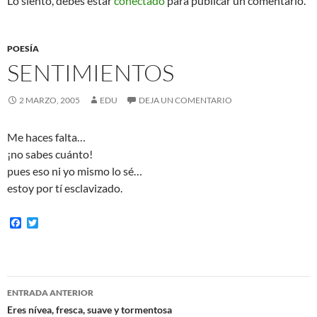
Lo siento, debes estar
conectado
para publicar un comentario.
POESÍA
SENTIMIENTOS
2 MARZO, 2005
EDU
DEJA UN COMENTARIO
Me haces falta…
¡no sabes cuánto!
pues eso ni yo mismo lo sé…
estoy por tí esclavizado.
F
T
a
w
c
i
e
t
b
t
o
e
Navegación
o
r
ENTRADA ANTERIOR
k
de
Eres nívea, fresca, suave y tormentosa