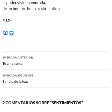
el poder vivir enamorada,
de un hombre hueco y sin sentido.
F.J.D.
F
T
a
w
c
i
e
t
b
t
o
e
Navegación
o
r
ENTRADA ANTERIOR
k
de
Te amo tanto
entradas
ENTRADA SIGUIENTE
Soneto de la luz.
2 COMENTARIOS SOBRE “SENTIMIENTOS”