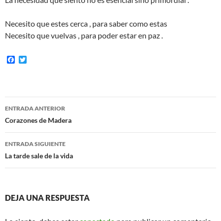
Necesito que estes cerca , para saber como estas
Necesito que vuelvas , para poder estar en paz .
F
T
a
w
c
i
e
t
b
t
o
e
Navegación
o
r
ENTRADA ANTERIOR
k
de
Corazones de Madera
entradas
ENTRADA SIGUIENTE
La tarde sale de la vida
DEJA UNA RESPUESTA