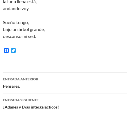
la luna llena está,
andando voy.
Sueño tengo,
bajo un árbol grande,
descanso mi sed.
F
T
a
w
c
i
e
t
b
t
o
e
Navegación
o
r
ENTRADA ANTERIOR
k
de
Pensares.
entradas
ENTRADA SIGUIENTE
¿Adanes y Evas intergalácticos?