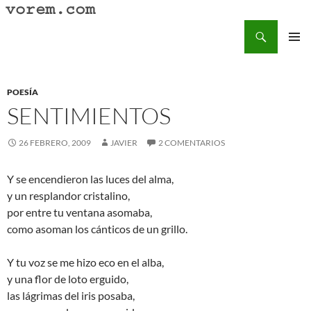
Saltar
al
Buscar
Vorem.com :: poesía, cuentos, relatos
contenido
MENÚ
PRINCI
POESÍA
SENTIMIENTOS
26 FEBRERO, 2009
JAVIER
2 COMENTARIOS
Y se encendieron las luces del alma,
y un resplandor cristalino,
por entre tu ventana asomaba,
como asoman los cánticos de un grillo.
Y tu voz se me hizo eco en el alba,
y una flor de loto erguido,
las lágrimas del iris posaba,